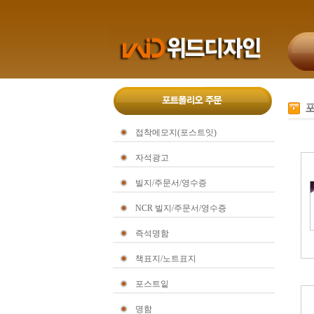
접착메모지(포스트잇)
자석광고
빌지/주문서/영수증
NCR 빌지/주문서/영수증
즉석명함
책표지/노트표지
포스트잍
명함