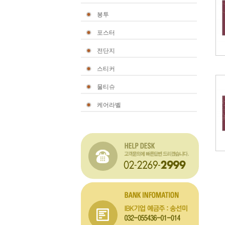
봉투
포스터
전단지
스티커
물티슈
케어라벨