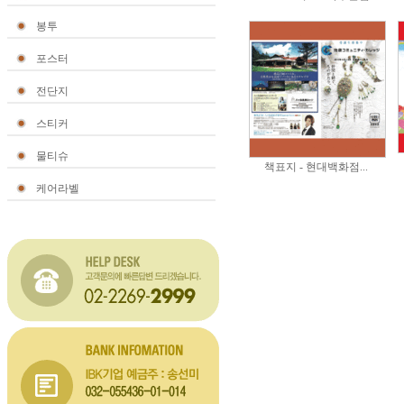
봉투
포스터
전단지
스티커
물티슈
책표지 - 현대백화점...
케어라벨