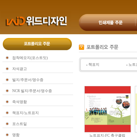
접착메모지(포스트잇)
책표지
노트
자석광고
빌지/주문서/영수증
NCR 빌지/주문서/영수증
즉석명함
책표지/노트표지
포스트잍
명함
노트표지-FC 축구클럽