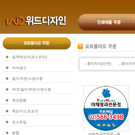
접착메모지(포스트잇)
종이자석(단면)
종이자석
자석광고
빌지/주문서/영수증
NCR 빌지/주문서/영수증
즉석명함
책표지/노트표지
포스트잍
명함
야채청과전문점 - 원...