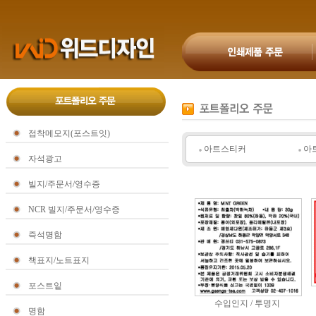
접착메모지(포스트잇)
아트스티커
아
자석광고
빌지/주문서/영수증
NCR 빌지/주문서/영수증
즉석명함
책표지/노트표지
포스트잍
수입인지 / 투명지
명함