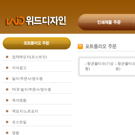
접착메모지(포스트잇)
항균물티슈(기성
항균물티슈
자석광고
형)
용)
빌지/주문서/영수증
NCR 빌지/주문서/영수증
즉석명함
책표지/노트표지
포스트잍
명함