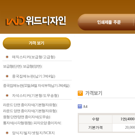
매직스티커(보급형/고급형)
보급형(단면)
|
보급형(양면)
|
중국집메뉴판(납기:3박4일)
중국집메뉴판(32절,64절 자석부착납기-3박4일)
|
자석스티커(기본형/도무송형)
라운드 단면 종이자석(기본형/자유형)
|
A4
라운드 양면 종이자석(기본형/자유형)
|
원형 단면/양면 종이자석(도무송)
|
수량
1연(4000
통자석(사각형/원형)
|
피자모양 종이자석
|
기본가격
20,000
양식지/빌지/셋팅지/NCR지