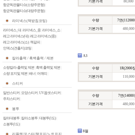
기본가격
80,000
항균독판물티슈(소량주문형)
|
항균독판물티슈(대량주문형)
|
수량
7연(11200
라미넥스(책받침코팅)
기본가격
480,000
라미넥스_대
|
라미넥스_중
|
라미넥스_소
|
레고 라미넥스(대)
|
레고 라미넥스(중)
|
레고 라미넥스(소)
|
책갈피
|
인덱스(견출지)코팅
|
A3
칼라출력 / 흑백출력 / 제본
소량칼라-출력및 제본
|
흑백 출력및 제본
|
수량
1R(2000
소량 표지및 제본
|
배너
|
어깨띠
|
기본가격
110,000
스티커
일반스티커
|
모양스티커
|
UV옵셋스티커
|
수량
7연(14000
주차스티커
|
기본가격
480,000
봉투
칼라대봉투
|
칼라소봉투
|
대봉투(1도)
|
소봉투(1도)
|
8절
리플렛/포스터/책표지/노트표지