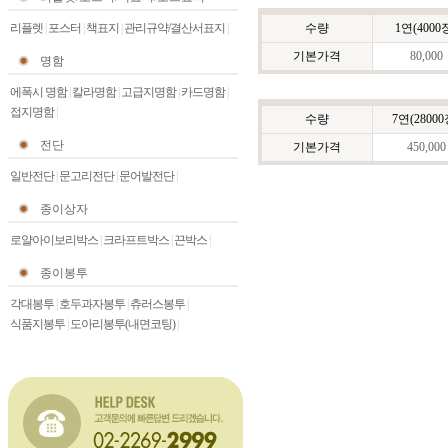
리플렛
|
포스터
|
책표지
|
관리규약/결산서표지
|
수량
1연(4000
기본가격
80,000
명함
에폭시 명함
|
칼라명함
|
고급지명함
|
카드명함
|
접지명함
|
수량
7연(28000
전단
기본가격
450,000
일반전단
|
문고리전단
|
문어발전단
|
종이상자
로얄아이보리박스
|
크라프트박스
|
끈박스
|
종이봉투
각대봉투
|
호두과자봉투
|
츄러스봉투
|
식품지봉투
|
도아리봉투(내면코팅)
|