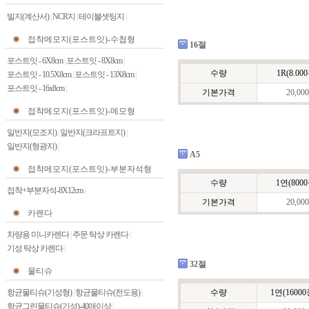
빌지(계산서)
|
NCR지
|
테이블셋팅지
|
접착메모지(포스트잇)-수첩형
16절
포스트잇 - 6X8cm
|
포스트잇 - 8X8cm
|
수량
1R(8.00
포스트잇 - 10.5X8cm
|
포스트잇 - 13X8cm
|
포스트잇 - 16x8cm
|
기본가격
20,000
접착메모지(포스트잇)-메모형
일반지(모조지)
|
일반지(크라프트지)
|
일반지(형광지)
|
A5
접착메모지(포스트잇)-부분자석형
수량
1연(8000
접착+부분자석-8X12cm
|
기본가격
20,000
카렌다
차량용 미니카렌다
|
주문 탁상 카렌다
|
기성 탁상 카렌다
|
32절
물티슈
항균물티슈(기성형)
|
항균물티슈(전도용)
|
수량
1연(16000
항균그린물티슈(기성)-40매이상
|