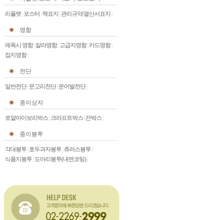
리플렛
|
포스터
|
책표지
|
관리규약/결산서표지
|
명함
에폭시 명함
|
칼라명함
|
고급지명함
|
카드명함
|
접지명함
|
전단
일반전단
|
문고리전단
|
문어발전단
|
종이상자
로얄아이보리박스
|
크라프트박스
|
끈박스
|
종이봉투
각대봉투
|
호두과자봉투
|
츄러스봉투
|
식품지봉투
|
도아리봉투(내면코팅)
|