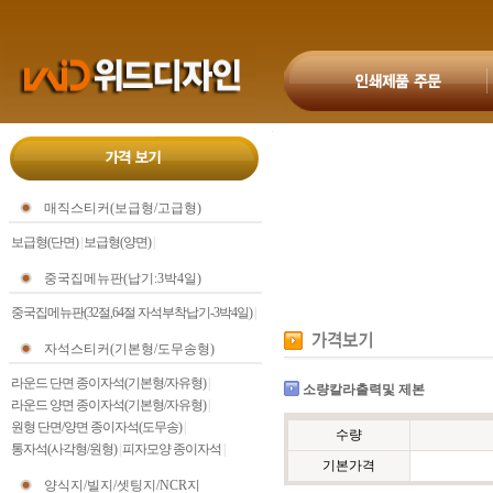
매직스티커(보급형/고급형)
보급형(단면)
|
보급형(양면)
|
중국집메뉴판(납기:3박4일)
중국집메뉴판(32절,64절 자석부착납기-3박4일)
|
자석스티커(기본형/도무송형)
라운드 단면 종이자석(기본형/자유형)
|
소량칼라출력및 제본
라운드 양면 종이자석(기본형/자유형)
|
원형 단면/양면 종이자석(도무송)
|
수량
통자석(사각형/원형)
|
피자모양 종이자석
|
기본가격
양식지/빌지/셋팅지/NCR지