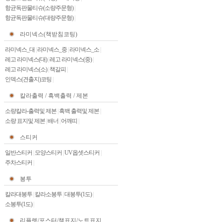
항균독판물티슈(소량주문형)
|
항균독판물티슈(대량주문형)
|
라미넥스(책받침코팅)
라미넥스_대
|
라미넥스_중
|
라미넥스_소
|
레고 라미넥스(대)
|
레고 라미넥스(중)
|
레고 라미넥스(소)
|
책갈피
|
인덱스(견출지)코팅
|
칼라출력 / 흑백출력 / 제본
소량칼라-출력및 제본
|
흑백 출력및 제본
|
소량 표지및 제본
|
배너
|
어깨띠
|
스티커
일반스티커
|
모양스티커
|
UV옵셋스티커
|
주차스티커
|
봉투
칼라대봉투
|
칼라소봉투
|
대봉투(1도)
|
소봉투(1도)
|
리플렛/포스터/책표지/노트표지