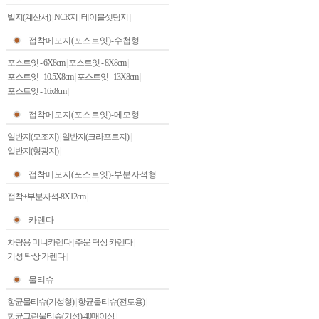
빌지(계산서)
|
NCR지
|
테이블셋팅지
|
접착메모지(포스트잇)-수첩형
포스트잇 - 6X8cm
|
포스트잇 - 8X8cm
|
포스트잇 - 10.5X8cm
|
포스트잇 - 13X8cm
|
포스트잇 - 16x8cm
|
접착메모지(포스트잇)-메모형
일반지(모조지)
|
일반지(크라프트지)
|
일반지(형광지)
|
접착메모지(포스트잇)-부분자석형
접착+부분자석-8X12cm
|
카렌다
차량용 미니카렌다
|
주문 탁상 카렌다
|
기성 탁상 카렌다
|
물티슈
항균물티슈(기성형)
|
항균물티슈(전도용)
|
항균그린물티슈(기성)-40매이상
|