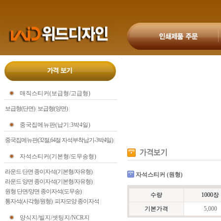
매직스티커(보급형/고급형)
보급형(단면)
|
보급형(양면)
|
중국집메뉴판(납기:3박4일)
중국집메뉴판(32절,64절 자석부착납기-3박4일)
|
자석스티커(기본형/도무송형)
라운드 단면 종이자석(기본형/자유형)
|
자석스티커 (원형)
라운드 양면 종이자석(기본형/자유형)
|
원형 단면/양면 종이자석(도무송)
|
수량
1000장
통자석(사각형/원형)
|
피자모양 종이자석
|
기본가격
5,000
양식지/빌지/셋팅지/NCR지