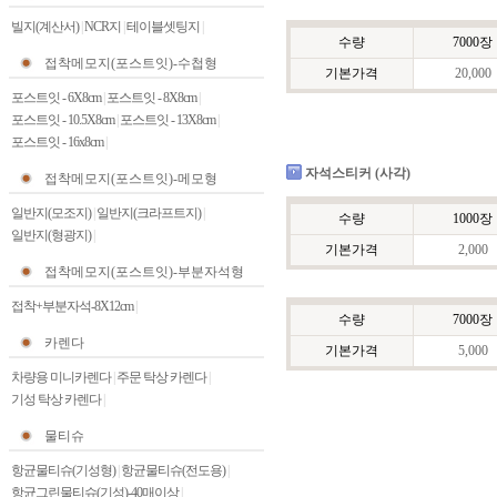
빌지(계산서)
|
NCR지
|
테이블셋팅지
|
수량
7000장
접착메모지(포스트잇)-수첩형
기본가격
20,000
포스트잇 - 6X8cm
|
포스트잇 - 8X8cm
|
포스트잇 - 10.5X8cm
|
포스트잇 - 13X8cm
|
포스트잇 - 16x8cm
|
자석스티커 (사각)
접착메모지(포스트잇)-메모형
일반지(모조지)
|
일반지(크라프트지)
|
수량
1000장
일반지(형광지)
|
기본가격
2,000
접착메모지(포스트잇)-부분자석형
접착+부분자석-8X12cm
|
수량
7000장
카렌다
기본가격
5,000
차량용 미니카렌다
|
주문 탁상 카렌다
|
기성 탁상 카렌다
|
물티슈
항균물티슈(기성형)
|
항균물티슈(전도용)
|
항균그린물티슈(기성)-40매이상
|