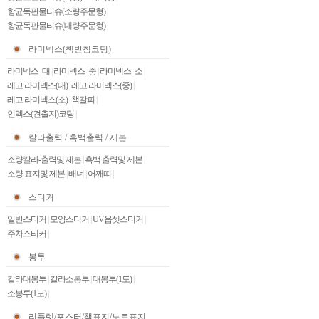
항균독판물티슈(소량주문형)
|
항균독판물티슈(대량주문형)
|
라미넥스(책받침코팅)
라미넥스_대
|
라미넥스_중
|
라미넥스_소
|
레고 라미넥스(대)
|
레고 라미넥스(중)
|
레고 라미넥스(소)
|
책갈피
|
인덱스(견출지)코팅
|
칼라출력 / 흑백출력 / 제본
소량칼라-출력및 제본
|
흑백 출력및 제본
|
소량 표지및 제본
|
배너
|
어깨띠
|
스티커
일반스티커
|
모양스티커
|
UV옵셋스티커
|
주차스티커
|
봉투
칼라대봉투
|
칼라소봉투
|
대봉투(1도)
|
소봉투(1도)
|
리플렛/포스터/책표지/노트표지