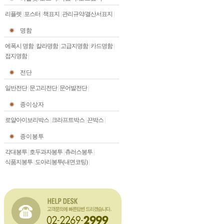
리플렛
|
포스터
|
책표지
|
관리규약/결산서표지
|
명함
에폭시 명함
|
칼라명함
|
고급지명함
|
카드명함
|
접지명함
|
전단
일반전단
|
문고리전단
|
문어발전단
|
종이상자
로얄아이보리박스
|
크라프트박스
|
끈박스
|
종이봉투
각대봉투
|
호두과자봉투
|
츄러스봉투
|
식품지봉투
|
도아리봉투(내면코팅)
|