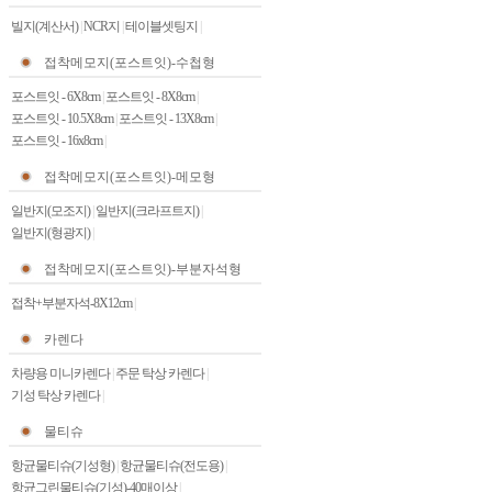
빌지(계산서)
|
NCR지
|
테이블셋팅지
|
접착메모지(포스트잇)-수첩형
포스트잇 - 6X8cm
|
포스트잇 - 8X8cm
|
포스트잇 - 10.5X8cm
|
포스트잇 - 13X8cm
|
포스트잇 - 16x8cm
|
접착메모지(포스트잇)-메모형
일반지(모조지)
|
일반지(크라프트지)
|
일반지(형광지)
|
접착메모지(포스트잇)-부분자석형
접착+부분자석-8X12cm
|
카렌다
차량용 미니카렌다
|
주문 탁상 카렌다
|
기성 탁상 카렌다
|
물티슈
항균물티슈(기성형)
|
항균물티슈(전도용)
|
항균그린물티슈(기성)-40매이상
|