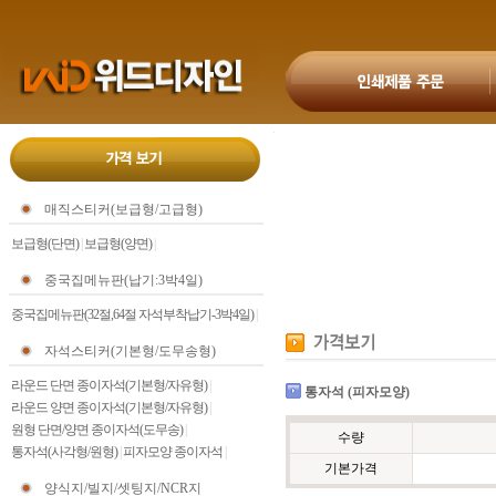
매직스티커(보급형/고급형)
보급형(단면)
|
보급형(양면)
|
중국집메뉴판(납기:3박4일)
중국집메뉴판(32절,64절 자석부착납기-3박4일)
|
자석스티커(기본형/도무송형)
라운드 단면 종이자석(기본형/자유형)
|
통자석 (피자모양)
라운드 양면 종이자석(기본형/자유형)
|
원형 단면/양면 종이자석(도무송)
|
수량
통자석(사각형/원형)
|
피자모양 종이자석
|
기본가격
양식지/빌지/셋팅지/NCR지