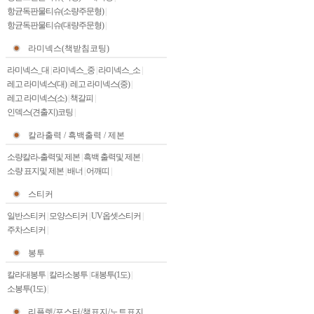
항균독판물티슈(소량주문형)
|
항균독판물티슈(대량주문형)
|
라미넥스(책받침코팅)
라미넥스_대
|
라미넥스_중
|
라미넥스_소
|
레고 라미넥스(대)
|
레고 라미넥스(중)
|
레고 라미넥스(소)
|
책갈피
|
인덱스(견출지)코팅
|
칼라출력 / 흑백출력 / 제본
소량칼라-출력및 제본
|
흑백 출력및 제본
|
소량 표지및 제본
|
배너
|
어깨띠
|
스티커
일반스티커
|
모양스티커
|
UV옵셋스티커
|
주차스티커
|
봉투
칼라대봉투
|
칼라소봉투
|
대봉투(1도)
|
소봉투(1도)
|
리플렛/포스터/책표지/노트표지