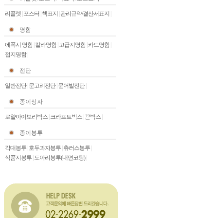
리플렛
|
포스터
|
책표지
|
관리규약/결산서표지
|
명함
에폭시 명함
|
칼라명함
|
고급지명함
|
카드명함
|
접지명함
|
전단
일반전단
|
문고리전단
|
문어발전단
|
종이상자
로얄아이보리박스
|
크라프트박스
|
끈박스
|
종이봉투
각대봉투
|
호두과자봉투
|
츄러스봉투
|
식품지봉투
|
도아리봉투(내면코팅)
|