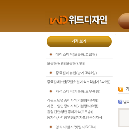
매직스티커(보급형/고급형)
보급형(단면)
|
보급형(양면)
|
중국집메뉴판(납기:3박4일)
중국집메뉴판(32절,64절 자석부착납기-3박4일)
|
자석스티커(기본형/도무송형)
라운드 단면 종이자석(기본형/자유형)
|
빌지
라운드 양면 종이자석(기본형/자유형)
|
원형 단면/양면 종이자석(도무송)
|
통자석(사각형/원형)
|
피자모양 종이자석
|
양식지/빌지/셋팅지/NCR지