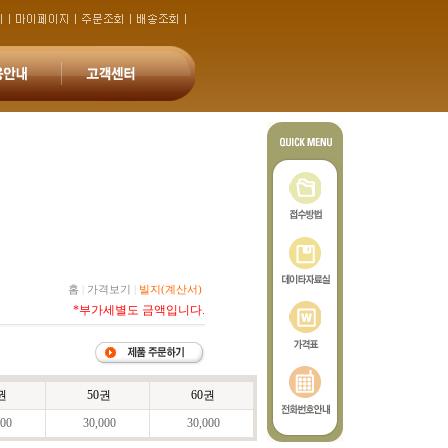
홈
|
가격보기
|
빌지(계산서)
*부가세별도 금액입니다.
권
50권
60권
00
30,000
30,000