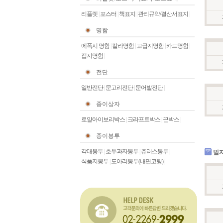
리플렛
|
포스터
|
책표지
|
관리규약/결산서표지
|
명함
에폭시 명함
|
칼라명함
|
고급지명함
|
카드명함
|
접지명함
|
전단
일반전단
|
문고리전단
|
문어발전단
|
종이상자
로얄아이보리박스
|
크라프트박스
|
끈박스
|
종이봉투
각대봉투
|
호두과자봉투
|
츄러스봉투
|
빌지
식품지봉투
|
도아리봉투(내면코팅)
|