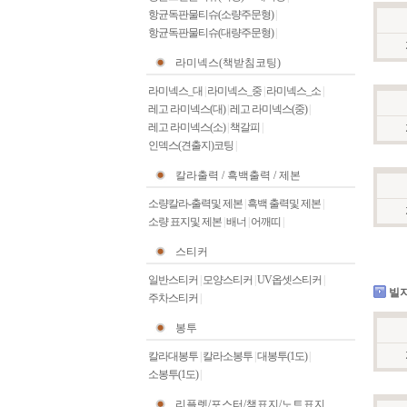
항균독판물티슈(소량주문형)
|
항균독판물티슈(대량주문형)
|
라미넥스(책받침코팅)
라미넥스_대
|
라미넥스_중
|
라미넥스_소
|
레고 라미넥스(대)
|
레고 라미넥스(중)
|
레고 라미넥스(소)
|
책갈피
|
인덱스(견출지)코팅
|
칼라출력 / 흑백출력 / 제본
소량칼라-출력및 제본
|
흑백 출력및 제본
|
소량 표지및 제본
|
배너
|
어깨띠
|
스티커
일반스티커
|
모양스티커
|
UV옵셋스티커
|
빌지
주차스티커
|
봉투
칼라대봉투
|
칼라소봉투
|
대봉투(1도)
|
소봉투(1도)
|
리플렛/포스터/책표지/노트표지