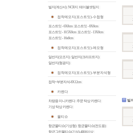
빌지(계산서)
|
NCR지
|
테이블셋팅지
|
접착메모지(포스트잇)-수첩형
포스트잇 - 6X8cm
|
포스트잇 - 8X8cm
|
포스트잇 - 10.5X8cm
|
포스트잇 - 13X8cm
|
포스트잇 - 16x8cm
|
접착메모지(포스트잇)-메모형
일반지(모조지)
|
일반지(크라프트지)
|
일반지(형광지)
|
접착메모지(포스트잇)-부분자석형
접착+부분자석-8X12cm
|
카렌다
빌지
차량용 미니카렌다
|
주문 탁상 카렌다
|
기성 탁상 카렌다
|
물티슈
항균물티슈(기성형)
|
항균물티슈(전도용)
|
항균그린물티슈(기성)-40매이상
|