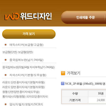
매직스티커(보급형/고급형)
보급형(단면)
|
보급형(양면)
|
중국집메뉴판(납기:3박4일)
중국집메뉴판(32절,64절 자석부착납기-3박4일)
|
자석스티커(기본형/도무송형)
라운드 단면 종이자석(기본형/자유형)
|
NCR_2P 48절 (190x85)_100매/권
라운드 양면 종이자석(기본형/자유형)
|
원형 단면/양면 종이자석(도무송)
|
수량
10권
통자석(사각형/원형)
|
피자모양 종이자석
|
기본가격
24,000
양식지/빌지/셋팅지/NCR지