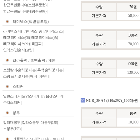
항균독판물티슈(소량주문형)
|
수량
70권
항균독판물티슈(대량주문형)
|
기본가격
50,000
라미넥스(책받침코팅)
라미넥스_대
|
라미넥스_중
|
라미넥스_소
|
수량
300권
레고 라미넥스(대)
|
레고 라미넥스(중)
|
레고 라미넥스(소)
|
책갈피
|
기본가격
70,000
인덱스(견출지)코팅
|
칼라출력 / 흑백출력 / 제본
수량
900권
소량칼라-출력및 제본
|
흑백 출력및 제본
|
기본가격
130,000
소량 표지및 제본
|
배너
|
어깨띠
|
스티커
일반스티커
|
모양스티커
|
UV옵셋스티커
|
NCR_2P A4 (210x297)_100매/권
주차스티커
|
봉투
수량
10권
기본가격
10,000
칼라대봉투
|
칼라소봉투
|
대봉투(1도)
|
소봉투(1도)
|
리플렛/포스터/책표지/노트표지