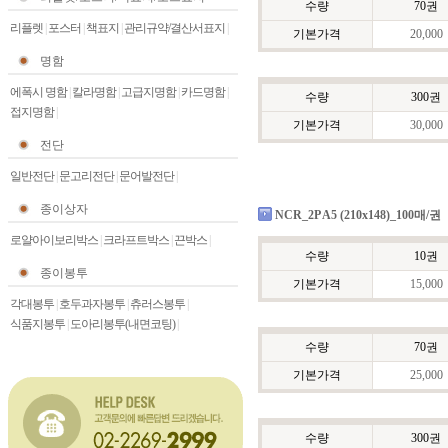
수량
70권
리플렛
|
포스터
|
책표지
|
관리규약/결산서표지
|
기본가격
20,000
명함
에폭시 명함
|
칼라명함
|
고급지명함
|
카드명함
|
수량
300권
접지명함
|
기본가격
30,000
전단
일반전단
|
문고리전단
|
문어발전단
|
종이상자
NCR_2P A5 (210x148)_100매/권
로얄아이보리박스
|
크라프트박스
|
끈박스
|
수량
10권
종이봉투
기본가격
15,000
각대봉투
|
호두과자봉투
|
츄러스봉투
|
식품지봉투
|
도아리봉투(내면코팅)
|
수량
70권
기본가격
25,000
수량
300권