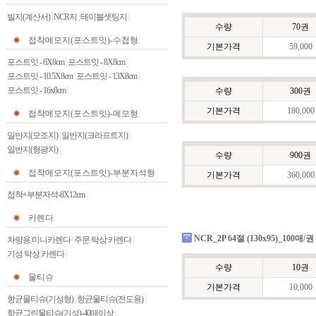
빌지(계산서)
|
NCR지
|
테이블셋팅지
|
수량
70권
접착메모지(포스트잇)-수첩형
기본가격
59,000
포스트잇 - 6X8cm
|
포스트잇 - 8X8cm
|
포스트잇 - 10.5X8cm
|
포스트잇 - 13X8cm
|
포스트잇 - 16x8cm
|
수량
300권
기본가격
180,000
접착메모지(포스트잇)-메모형
일반지(모조지)
|
일반지(크라프트지)
|
일반지(형광지)
|
수량
900권
접착메모지(포스트잇)-부분자석형
기본가격
360,000
접착+부분자석-8X12cm
|
카렌다
NCR_2P 64절 (130x95)_100매/권
차량용 미니카렌다
|
주문 탁상 카렌다
|
기성 탁상 카렌다
|
수량
10권
물티슈
기본가격
10,000
항균물티슈(기성형)
|
항균물티슈(전도용)
|
항균그린물티슈(기성)-40매이상
|