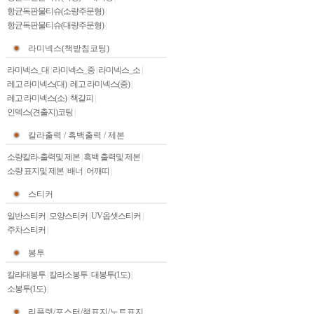
항균독판물티슈(소량주문형)
|
항균독판물티슈(대량주문형)
|
라미넥스(책받침코팅)
라미넥스_대
|
라미넥스_중
|
라미넥스_소
|
레고 라미넥스(대)
|
레고 라미넥스(중)
|
레고 라미넥스(소)
|
책갈피
|
인덱스(견출지)코팅
|
칼라출력 / 흑백출력 / 제본
소량칼라-출력및 제본
|
흑백 출력및 제본
|
소량 표지및 제본
|
배너
|
어깨띠
|
스티커
일반스티커
|
모양스티커
|
UV옵셋스티커
|
주차스티커
|
봉투
칼라대봉투
|
칼라소봉투
|
대봉투(1도)
|
소봉투(1도)
|
리플렛/포스터/책표지/노트표지