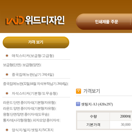
매직스티커(보급형/고급형)
보급형(단면)
|
보급형(양면)
|
중국집메뉴판(납기:3박4일)
중국집메뉴판(32절,64절 자석부착납기-3박4일)
|
자석스티커(기본형/도무송형)
라운드 단면 종이자석(기본형/자유형)
|
셋팅지-A3 (420x297)
라운드 양면 종이자석(기본형/자유형)
|
원형 단면/양면 종이자석(도무송)
|
수량
2000매
통자석(사각형/원형)
|
피자모양 종이자석
|
기본가격
30,000
양식지/빌지/셋팅지/NCR지