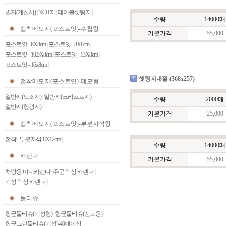
빌지(계산서)
|
NCR지
|
테이블셋팅지
|
수량
14000매
접착메모지(포스트잇)-수첩형
기본가격
55,000
포스트잇 - 6X8cm
|
포스트잇 - 8X8cm
|
포스트잇 - 10.5X8cm
|
포스트잇 - 13X8cm
|
포스트잇 - 16x8cm
|
셋팅지-8절 (368x257)
접착메모지(포스트잇)-메모형
일반지(모조지)
|
일반지(크라프트지)
|
수량
2000매
일반지(형광지)
|
기본가격
25,000
접착메모지(포스트잇)-부분자석형
접착+부분자석-8X12cm
|
수량
14000매
카렌다
기본가격
55,000
차량용 미니카렌다
|
주문 탁상 카렌다
|
기성 탁상 카렌다
|
물티슈
항균물티슈(기성형)
|
항균물티슈(전도용)
|
항균그린물티슈(기성)-40매이상
|