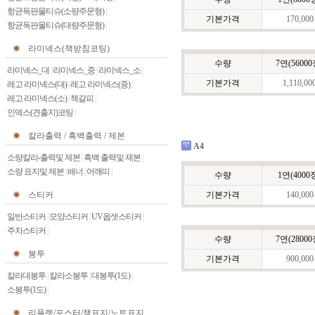
항균독판물티슈(소량주문형)
|
기본가격
170,000
항균독판물티슈(대량주문형)
|
라미넥스(책받침코팅)
수량
7연(56000
라미넥스_대
|
라미넥스_중
|
라미넥스_소
|
기본가격
1,110,00
레고 라미넥스(대)
|
레고 라미넥스(중)
|
레고 라미넥스(소)
|
책갈피
|
인덱스(견출지)코팅
|
칼라출력 / 흑백출력 / 제본
A4
소량칼라-출력및 제본
|
흑백 출력및 제본
|
소량 표지및 제본
|
배너
|
어깨띠
|
수량
1연(4000
스티커
기본가격
140,000
일반스티커
|
모양스티커
|
UV옵셋스티커
|
주차스티커
|
수량
7연(28000
봉투
기본가격
900,000
칼라대봉투
|
칼라소봉투
|
대봉투(1도)
|
소봉투(1도)
|
리플렛/포스터/책표지/노트표지