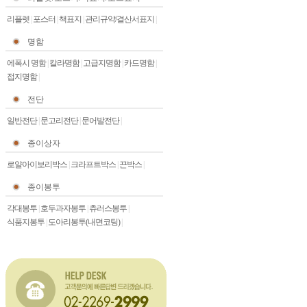
리플렛
|
포스터
|
책표지
|
관리규약/결산서표지
|
명함
에폭시 명함
|
칼라명함
|
고급지명함
|
카드명함
|
접지명함
|
전단
일반전단
|
문고리전단
|
문어발전단
|
종이상자
로얄아이보리박스
|
크라프트박스
|
끈박스
|
종이봉투
각대봉투
|
호두과자봉투
|
츄러스봉투
|
식품지봉투
|
도아리봉투(내면코팅)
|