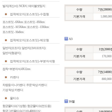
빌지(계산서)
|
NCR지
|
테이블셋팅지
|
수량
7연(28000
접착메모지(포스트잇)-수첩형
기본가격
1,080,00
포스트잇 - 6X8cm
|
포스트잇 - 8X8cm
|
포스트잇 - 10.5X8cm
|
포스트잇 - 13X8cm
|
포스트잇 - 16x8cm
|
A3
접착메모지(포스트잇)-메모형
일반지(모조지)
|
일반지(크라프트지)
|
수량
1연(2000
일반지(형광지)
|
기본가격
170,000
접착메모지(포스트잇)-부분자석형
접착+부분자석-8X12cm
|
수량
7연(14000
카렌다
기본가격
800,000
차량용 미니카렌다
|
주문 탁상 카렌다
|
기성 탁상 카렌다
|
물티슈
16절
항균물티슈(기성형)
|
항균물티슈(전도용)
|
항균그린물티슈(기성)-40매이상
|
수량
1연(8000