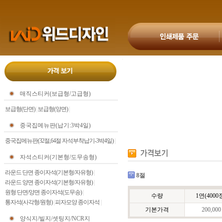
매직스티커(보급형/고급형)
보급형(단면)
|
보급형(양면)
|
중국집메뉴판(납기:3박4일)
중국집메뉴판(32절,64절 자석부착납기-3박4일)
|
자석스티커(기본형/도무송형)
라운드 단면 종이자석(기본형/자유형)
|
8절
라운드 양면 종이자석(기본형/자유형)
|
원형 단면/양면 종이자석(도무송)
|
수량
1연(4000
통자석(사각형/원형)
|
피자모양 종이자석
|
기본가격
200,000
양식지/빌지/셋팅지/NCR지