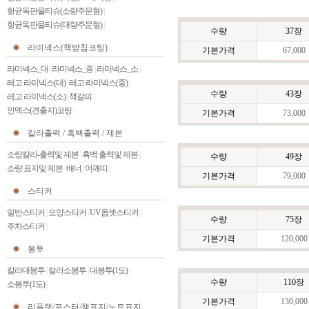
항균독판물티슈(소량주문형)
|
항균독판물티슈(대량주문형)
|
수량
37장
라미넥스(책받침코팅)
기본가격
67,000
라미넥스_대
|
라미넥스_중
|
라미넥스_소
|
레고 라미넥스(대)
|
레고 라미넥스(중)
|
수량
43장
레고 라미넥스(소)
|
책갈피
|
인덱스(견출지)코팅
|
기본가격
73,000
칼라출력 / 흑백출력 / 제본
소량칼라-출력및 제본
|
흑백 출력및 제본
|
수량
49장
소량 표지및 제본
|
배너
|
어깨띠
|
기본가격
79,000
스티커
일반스티커
|
모양스티커
|
UV옵셋스티커
|
수량
75장
주차스티커
|
기본가격
120,000
봉투
칼라대봉투
|
칼라소봉투
|
대봉투(1도)
|
수량
110장
소봉투(1도)
|
기본가격
130,000
리플렛/포스터/책표지/노트표지