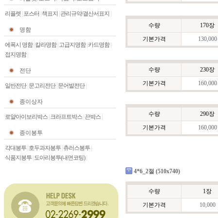
리플렛
|
포스터
|
책표지
|
관리규약/결산서표지
|
수량
170장
명함
기본가격
130,000
에폭시 명함
|
칼라명함
|
고급지명함
|
카드명함
|
접지명함
|
수량
230장
전단
기본가격
160,000
일반전단
|
문고리전단
|
문어발전단
|
종이상자
수량
290장
로얄아이보리박스
|
크라프트박스
|
끈박스
|
기본가격
160,000
종이봉투
각대봉투
|
호두과자봉투
|
츄러스봉투
|
식품지봉투
|
도아리봉투(내면코팅)
|
4*6_2절 (510x740)
수량
1장
기본가격
10,000