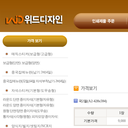
매직스티커(보급형/고급형)
보급형(단면)
|
보급형(양면)
|
중국집메뉴판(납기:3박4일)
중국집메뉴판(32절,64절 자석부착납기-3박4일)
|
자석스티커(기본형/도무송형)
라운드 단면 종이자석(기본형/자유형)
|
국2절(A2-420x594)
라운드 양면 종이자석(기본형/자유형)
|
원형 단면/양면 종이자석(도무송)
|
수량
1장
통자석(사각형/원형)
|
피자모양 종이자석
|
기본가격
9,000
양식지/빌지/셋팅지/NCR지