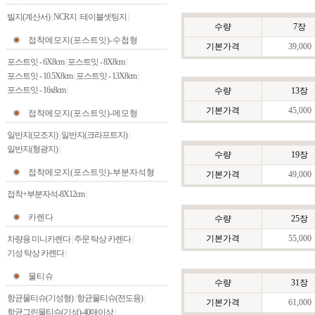
빌지(계산서)
|
NCR지
|
테이블셋팅지
|
수량
7장
접착메모지(포스트잇)-수첩형
기본가격
39,000
포스트잇 - 6X8cm
|
포스트잇 - 8X8cm
|
포스트잇 - 10.5X8cm
|
포스트잇 - 13X8cm
|
포스트잇 - 16x8cm
|
수량
13장
기본가격
45,000
접착메모지(포스트잇)-메모형
일반지(모조지)
|
일반지(크라프트지)
|
일반지(형광지)
|
수량
19장
접착메모지(포스트잇)-부분자석형
기본가격
49,000
접착+부분자석-8X12cm
|
카렌다
수량
25장
기본가격
55,000
차량용 미니카렌다
|
주문 탁상 카렌다
|
기성 탁상 카렌다
|
물티슈
수량
31장
항균물티슈(기성형)
|
항균물티슈(전도용)
|
기본가격
61,000
항균그린물티슈(기성)-40매이상
|