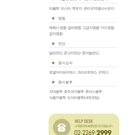
리플렛
|
포스터
|
책표지
|
관리규약/결산서표지
|
명함
에폭시 명함
|
칼라명함
|
고급지명함
|
카드명함
|
접지명함
|
전단
일반전단
|
문고리전단
|
문어발전단
|
종이상자
로얄아이보리박스
|
크라프트박스
|
끈박스
|
종이봉투
각대봉투
|
호두과자봉투
|
츄러스봉투
|
식품지봉투
|
도아리봉투(내면코팅)
|