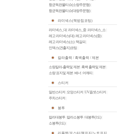
항균독판물티슈(소량주문형)
|
항균독판물티슈(대량주문형)
|
라미넥스(책받침코팅)
라미넥스_대
|
라미넥스_중
|
라미넥스_소
|
레고 라미넥스(대)
|
레고 라미넥스(중)
|
레고 라미넥스(소)
|
책갈피
|
인덱스(견출지)코팅
|
칼라출력 / 흑백출력 / 제본
소량칼라-출력및 제본
|
흑백 출력및 제본
|
소량 표지및 제본
|
배너
|
어깨띠
|
스티커
일반스티커
|
모양스티커
|
UV옵셋스티커
|
주차스티커
|
봉투
칼라대봉투
|
칼라소봉투
|
대봉투(1도)
|
소봉투(1도)
|
리플렛/포스터/책표지/노트표지