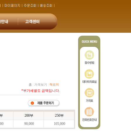
홈
|
가격보기
|
책표지
*부가세별도 금액입니다.
0부
200부
250부
00
90,000
105,000