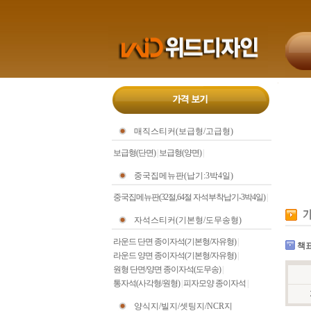
매직스티커(보급형/고급형)
보급형(단면)
|
보급형(양면)
|
중국집메뉴판(납기:3박4일)
중국집메뉴판(32절,64절 자석부착납기-3박4일)
|
자석스티커(기본형/도무송형)
라운드 단면 종이자석(기본형/자유형)
|
책
라운드 양면 종이자석(기본형/자유형)
|
원형 단면/양면 종이자석(도무송)
|
통자석(사각형/원형)
|
피자모양 종이자석
|
양식지/빌지/셋팅지/NCR지