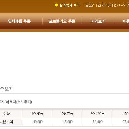
표지(아트지/스노우지)
수량
10~40부
50~70부
80~100부
15
기본가격
40,000
45,000
50,000
75,0