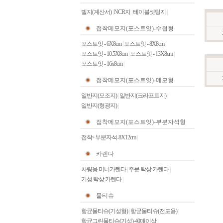
빌지(계산서)
|
NCR지
|
테이블셋팅지
|
접착메모지(포스트잇)-수첩형
포스트잇 - 6X8cm
|
포스트잇 - 8X8cm
|
포스트잇 - 10.5X8cm
|
포스트잇 - 13X8cm
|
포스트잇 - 16x8cm
|
접착메모지(포스트잇)-메모형
일반지(모조지)
|
일반지(크라프트지)
|
일반지(형광지)
|
접착메모지(포스트잇)-부분자석형
접착+부분자석-8X12cm
|
카렌다
차량용 미니카렌다
|
주문 탁상 카렌다
|
기성 탁상 카렌다
|
물티슈
항균물티슈(기성형)
|
항균물티슈(전도용)
|
항균그린물티슈(기성)-40매이상
|