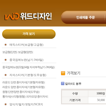
매직스티커(보급형/고급형)
보급형(단면)
|
보급형(양면)
|
중국집메뉴판(납기:3박4일)
중국집메뉴판(32절,64절 자석부착납기-3박4일)
|
자석스티커(기본형/도무송형)
라운드 단면 종이자석(기본형/자유형)
|
칼라4도 봉투
라운드 양면 종이자석(기본형/자유형)
|
원형 단면/양면 종이자석(도무송)
|
수량
1000장
통자석(사각형/원형)
|
피자모양 종이자석
|
기본가격
50,000
양식지/빌지/셋팅지/NCR지