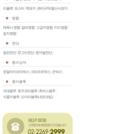
리플렛
|
포스터
|
책표지
|
관리규약/결산서표지
|
명함
에폭시 명함
|
칼라명함
|
고급지명함
|
카드명함
|
접지명함
|
전단
일반전단
|
문고리전단
|
문어발전단
|
종이상자
로얄아이보리박스
|
크라프트박스
|
끈박스
|
종이봉투
각대봉투
|
호두과자봉투
|
츄러스봉투
|
식품지봉투
|
도아리봉투(내면코팅)
|