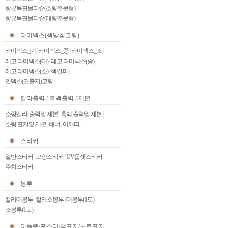
항균독판물티슈(소량주문형)
|
항균독판물티슈(대량주문형)
|
라미넥스(책받침코팅)
라미넥스_대
|
라미넥스_중
|
라미넥스_소
|
레고 라미넥스(대)
|
레고 라미넥스(중)
|
레고 라미넥스(소)
|
책갈피
|
인덱스(견출지)코팅
|
칼라출력 / 흑백출력 / 제본
소량칼라-출력및 제본
|
흑백 출력및 제본
|
소량 표지및 제본
|
배너
|
어깨띠
|
스티커
일반스티커
|
모양스티커
|
UV옵셋스티커
|
주차스티커
|
봉투
칼라대봉투
|
칼라소봉투
|
대봉투(1도)
|
소봉투(1도)
|
리플렛/포스터/책표지/노트표지