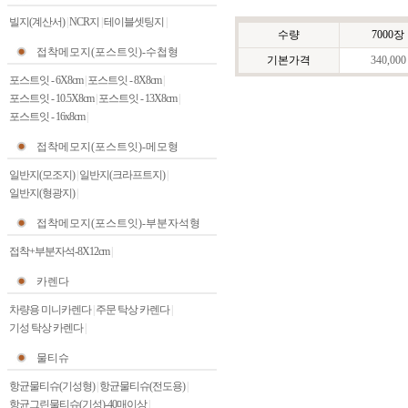
빌지(계산서)
|
NCR지
|
테이블셋팅지
|
수량
7000장
접착메모지(포스트잇)-수첩형
기본가격
340,000
포스트잇 - 6X8cm
|
포스트잇 - 8X8cm
|
포스트잇 - 10.5X8cm
|
포스트잇 - 13X8cm
|
포스트잇 - 16x8cm
|
접착메모지(포스트잇)-메모형
일반지(모조지)
|
일반지(크라프트지)
|
일반지(형광지)
|
접착메모지(포스트잇)-부분자석형
접착+부분자석-8X12cm
|
카렌다
차량용 미니카렌다
|
주문 탁상 카렌다
|
기성 탁상 카렌다
|
물티슈
항균물티슈(기성형)
|
항균물티슈(전도용)
|
항균그린물티슈(기성)-40매이상
|