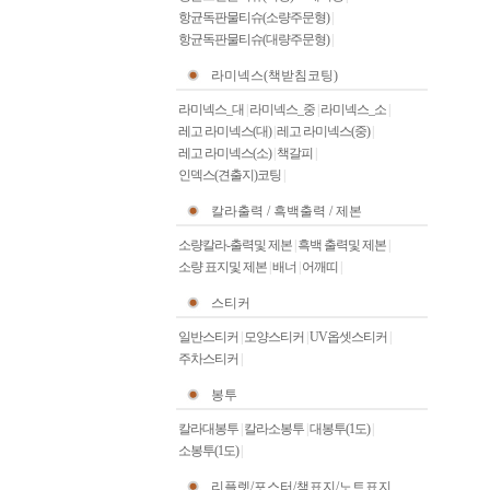
항균독판물티슈(소량주문형)
|
항균독판물티슈(대량주문형)
|
라미넥스(책받침코팅)
라미넥스_대
|
라미넥스_중
|
라미넥스_소
|
레고 라미넥스(대)
|
레고 라미넥스(중)
|
레고 라미넥스(소)
|
책갈피
|
인덱스(견출지)코팅
|
칼라출력 / 흑백출력 / 제본
소량칼라-출력및 제본
|
흑백 출력및 제본
|
소량 표지및 제본
|
배너
|
어깨띠
|
스티커
일반스티커
|
모양스티커
|
UV옵셋스티커
|
주차스티커
|
봉투
칼라대봉투
|
칼라소봉투
|
대봉투(1도)
|
소봉투(1도)
|
리플렛/포스터/책표지/노트표지