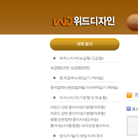
매직스티커(보급형/고급형)
보급형(단면)
|
보급형(양면)
|
중국집메뉴판(납기:3박4일)
중국집메뉴판(32절,64절 자석부착납기-3박4일)
|
자석스티커(기본형/도무송형)
라운드 단면 종이자석(기본형/자유형)
|
포스
라운드 양면 종이자석(기본형/자유형)
|
원형 단면/양면 종이자석(도무송)
|
통자석(사각형/원형)
|
피자모양 종이자석
|
양식지/빌지/셋팅지/NCR지