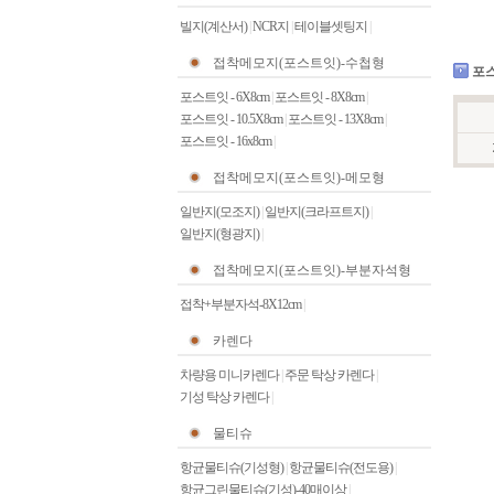
빌지(계산서)
|
NCR지
|
테이블셋팅지
|
접착메모지(포스트잇)-수첩형
포스
포스트잇 - 6X8cm
|
포스트잇 - 8X8cm
|
포스트잇 - 10.5X8cm
|
포스트잇 - 13X8cm
|
포스트잇 - 16x8cm
|
접착메모지(포스트잇)-메모형
일반지(모조지)
|
일반지(크라프트지)
|
일반지(형광지)
|
접착메모지(포스트잇)-부분자석형
접착+부분자석-8X12cm
|
카렌다
차량용 미니카렌다
|
주문 탁상 카렌다
|
기성 탁상 카렌다
|
물티슈
항균물티슈(기성형)
|
항균물티슈(전도용)
|
항균그린물티슈(기성)-40매이상
|