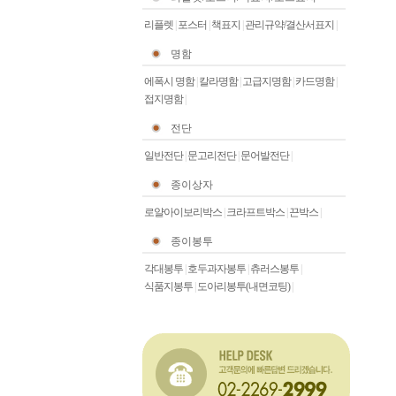
리플렛
|
포스터
|
책표지
|
관리규약/결산서표지
|
명함
에폭시 명함
|
칼라명함
|
고급지명함
|
카드명함
|
접지명함
|
전단
일반전단
|
문고리전단
|
문어발전단
|
종이상자
로얄아이보리박스
|
크라프트박스
|
끈박스
|
종이봉투
각대봉투
|
호두과자봉투
|
츄러스봉투
|
식품지봉투
|
도아리봉투(내면코팅)
|