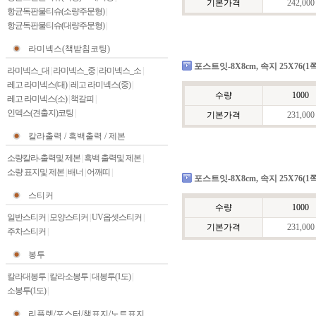
기본가격
242,000
항균독판물티슈(소량주문형)
|
항균독판물티슈(대량주문형)
|
라미넥스(책받침코팅)
포스트잇-8X8cm, 속지 25X76(1
라미넥스_대
|
라미넥스_중
|
라미넥스_소
|
레고 라미넥스(대)
|
레고 라미넥스(중)
|
수량
1000
레고 라미넥스(소)
|
책갈피
|
인덱스(견출지)코팅
|
기본가격
231,000
칼라출력 / 흑백출력 / 제본
소량칼라-출력및 제본
|
흑백 출력및 제본
|
소량 표지및 제본
|
배너
|
어깨띠
|
포스트잇-8X8cm, 속지 25X76(1쪽
스티커
수량
1000
일반스티커
|
모양스티커
|
UV옵셋스티커
|
기본가격
231,000
주차스티커
|
봉투
칼라대봉투
|
칼라소봉투
|
대봉투(1도)
|
소봉투(1도)
|
리플렛/포스터/책표지/노트표지