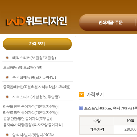
매직스티커(보급형/고급형)
보급형(단면)
|
보급형(양면)
|
중국집메뉴판(납기:3박4일)
중국집메뉴판(32절,64절 자석부착납기-3박4일)
|
자석스티커(기본형/도무송형)
라운드 단면 종이자석(기본형/자유형)
|
포스트잇-8X8cm, 속지 70X76(1쪽
라운드 양면 종이자석(기본형/자유형)
|
원형 단면/양면 종이자석(도무송)
|
수량
1000
통자석(사각형/원형)
|
피자모양 종이자석
|
기본가격
220,000
양식지/빌지/셋팅지/NCR지