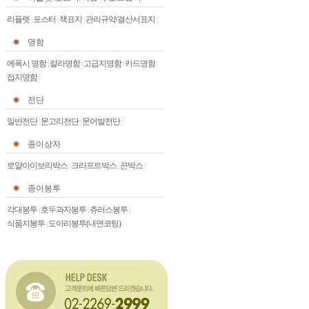
리플렛
|
포스터
|
책표지
|
관리규약/결산서표지
|
명함
에폭시 명함
|
칼라명함
|
고급지명함
|
카드명함
|
접지명함
|
전단
일반전단
|
문고리전단
|
문어발전단
|
종이상자
로얄아이보리박스
|
크라프트박스
|
끈박스
|
종이봉투
각대봉투
|
호두과자봉투
|
츄러스봉투
|
식품지봉투
|
도아리봉투(내면코팅)
|