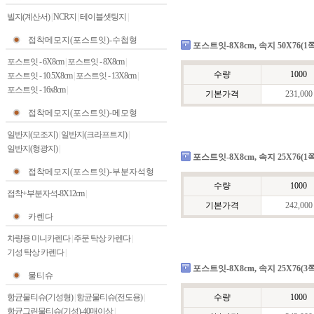
빌지(계산서)
|
NCR지
|
테이블셋팅지
|
접착메모지(포스트잇)-수첩형
포스트잇-8X8cm, 속지 50X76(1쪽)
포스트잇 - 6X8cm
|
포스트잇 - 8X8cm
|
수량
1000
포스트잇 - 10.5X8cm
|
포스트잇 - 13X8cm
|
포스트잇 - 16x8cm
|
기본가격
231,000
접착메모지(포스트잇)-메모형
일반지(모조지)
|
일반지(크라프트지)
|
일반지(형광지)
|
포스트잇-8X8cm, 속지 25X76(1쪽)
접착메모지(포스트잇)-부분자석형
수량
1000
접착+부분자석-8X12cm
|
기본가격
242,000
카렌다
차량용 미니카렌다
|
주문 탁상 카렌다
|
기성 탁상 카렌다
|
포스트잇-8X8cm, 속지 25X76(3쪽
물티슈
항균물티슈(기성형)
|
항균물티슈(전도용)
|
수량
1000
항균그린물티슈(기성)-40매이상
|