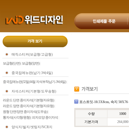
매직스티커(보급형/고급형)
보급형(단면)
|
보급형(양면)
|
중국집메뉴판(납기:3박4일)
중국집메뉴판(32절,64절 자석부착납기-3박4일)
|
자석스티커(기본형/도무송형)
라운드 단면 종이자석(기본형/자유형)
|
포스트잇-10.5X8cm, 속지 50X76 
라운드 양면 종이자석(기본형/자유형)
|
원형 단면/양면 종이자석(도무송)
|
수량
1000
통자석(사각형/원형)
|
피자모양 종이자석
|
기본가격
264,000
양식지/빌지/셋팅지/NCR지