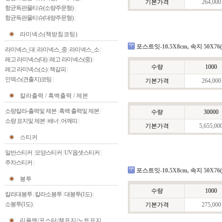
기본가격
264,000
항균독판물티슈(소량주문형)
|
항균독판물티슈(대량주문형)
|
라미넥스(책받침코팅)
포스트잇-10.5X8cm, 속지 50X76
라미넥스_대
|
라미넥스_중
|
라미넥스_소
|
레고 라미넥스(대)
|
레고 라미넥스(중)
|
수량
1000
레고 라미넥스(소)
|
책갈피
|
인덱스(견출지)코팅
|
기본가격
264,000
칼라출력 / 흑백출력 / 제본
소량칼라-출력및 제본
|
흑백 출력및 제본
|
수량
30000
소량 표지및 제본
|
배너
|
어깨띠
|
기본가격
5,655,00
스티커
일반스티커
|
모양스티커
|
UV옵셋스티커
|
주차스티커
|
포스트잇-10.5X8cm, 속지 50X76
봉투
수량
1000
칼라대봉투
|
칼라소봉투
|
대봉투(1도)
|
소봉투(1도)
|
기본가격
275,000
리플렛/포스터/책표지/노트표지