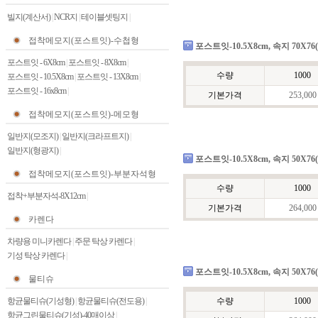
빌지(계산서)
|
NCR지
|
테이블셋팅지
|
접착메모지(포스트잇)-수첩형
포스트잇-10.5X8cm, 속지 70X76(1
포스트잇 - 6X8cm
|
포스트잇 - 8X8cm
|
수량
1000
포스트잇 - 10.5X8cm
|
포스트잇 - 13X8cm
|
포스트잇 - 16x8cm
|
기본가격
253,000
접착메모지(포스트잇)-메모형
일반지(모조지)
|
일반지(크라프트지)
|
일반지(형광지)
|
포스트잇-10.5X8cm, 속지 50X76(1
접착메모지(포스트잇)-부분자석형
수량
1000
접착+부분자석-8X12cm
|
기본가격
264,000
카렌다
차량용 미니카렌다
|
주문 탁상 카렌다
|
기성 탁상 카렌다
|
포스트잇-10.5X8cm, 속지 50X76(1
물티슈
항균물티슈(기성형)
|
항균물티슈(전도용)
|
수량
1000
항균그린물티슈(기성)-40매이상
|