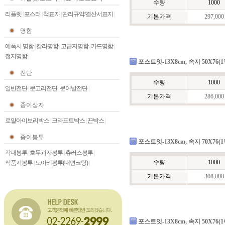
수량
1000
리플렛
|
포스터
|
책표지
|
관리규약/결산서표지
|
기본가격
297,000
명함
에폭시 명함
|
칼라명함
|
고급지명함
|
카드명함
|
접지명함
|
포스트잇-13X8cm, 속지 50X76(
전단
수량
1000
일반전단
|
문고리전단
|
문어발전단
|
기본가격
286,000
종이상자
로얄아이보리박스
|
크라프트박스
|
끈박스
|
종이봉투
포스트잇-13X8cm, 속지 70X76(
각대봉투
|
호두과자봉투
|
츄러스봉투
|
수량
1000
식품지봉투
|
도아리봉투(내면코팅)
|
기본가격
308,000
포스트잇-13X8cm, 속지 50X76(