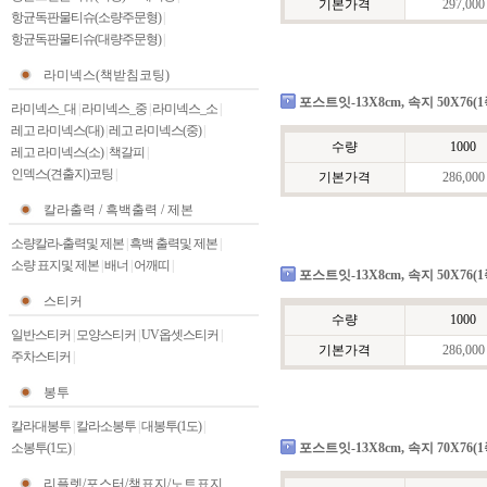
기본가격
297,000
항균독판물티슈(소량주문형)
|
항균독판물티슈(대량주문형)
|
라미넥스(책받침코팅)
포스트잇-13X8cm, 속지 50X76(1쪽
라미넥스_대
|
라미넥스_중
|
라미넥스_소
|
레고 라미넥스(대)
|
레고 라미넥스(중)
|
수량
1000
레고 라미넥스(소)
|
책갈피
|
인덱스(견출지)코팅
|
기본가격
286,000
칼라출력 / 흑백출력 / 제본
소량칼라-출력및 제본
|
흑백 출력및 제본
|
소량 표지및 제본
|
배너
|
어깨띠
|
포스트잇-13X8cm, 속지 50X76(1쪽)
스티커
수량
1000
일반스티커
|
모양스티커
|
UV옵셋스티커
|
기본가격
286,000
주차스티커
|
봉투
칼라대봉투
|
칼라소봉투
|
대봉투(1도)
|
소봉투(1도)
|
포스트잇-13X8cm, 속지 70X76(
리플렛/포스터/책표지/노트표지