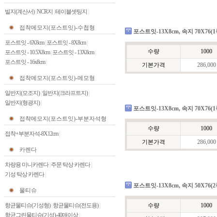
빌지(계산서)
|
NCR지
|
테이블셋팅지
|
접착메모지(포스트잇)-수첩형
포스트잇-13X8cm, 속지 70X76(1쪽
포스트잇 - 6X8cm
|
포스트잇 - 8X8cm
|
수량
1000
포스트잇 - 10.5X8cm
|
포스트잇 - 13X8cm
|
포스트잇 - 16x8cm
|
기본가격
286,000
접착메모지(포스트잇)-메모형
일반지(모조지)
|
일반지(크라프트지)
|
일반지(형광지)
|
포스트잇-13X8cm, 속지 70X76(1쪽
접착메모지(포스트잇)-부분자석형
수량
1000
접착+부분자석-8X12cm
|
기본가격
286,000
카렌다
차량용 미니카렌다
|
주문 탁상 카렌다
|
기성 탁상 카렌다
|
포스트잇-13X8cm, 속지 50X76(2쪽
물티슈
항균물티슈(기성형)
|
항균물티슈(전도용)
|
수량
1000
항균그린물티슈(기성)-40매이상
|