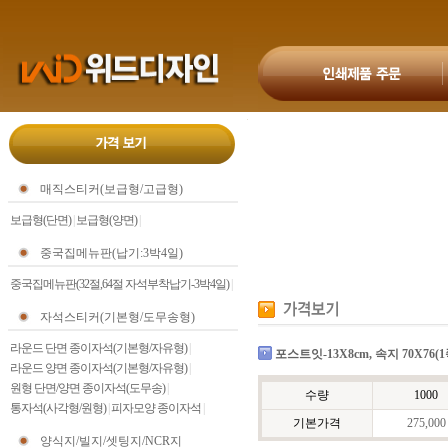
매직스티커(보급형/고급형)
보급형(단면)
|
보급형(양면)
|
중국집메뉴판(납기:3박4일)
중국집메뉴판(32절,64절 자석부착납기-3박4일)
|
자석스티커(기본형/도무송형)
라운드 단면 종이자석(기본형/자유형)
|
포스트잇-13X8cm, 속지 70X76(1쪽
라운드 양면 종이자석(기본형/자유형)
|
원형 단면/양면 종이자석(도무송)
|
수량
1000
통자석(사각형/원형)
|
피자모양 종이자석
|
기본가격
275,000
양식지/빌지/셋팅지/NCR지