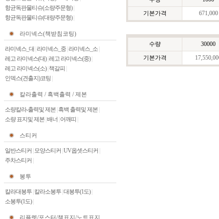
항균독판물티슈(소량주문형)
|
기본가격
671,000
항균독판물티슈(대량주문형)
|
라미넥스(책받침코팅)
수량
30000
라미넥스_대
|
라미넥스_중
|
라미넥스_소
|
기본가격
17,550,00
레고 라미넥스(대)
|
레고 라미넥스(중)
|
레고 라미넥스(소)
|
책갈피
|
인덱스(견출지)코팅
|
칼라출력 / 흑백출력 / 제본
소량칼라-출력및 제본
|
흑백 출력및 제본
|
소량 표지및 제본
|
배너
|
어깨띠
|
스티커
일반스티커
|
모양스티커
|
UV옵셋스티커
|
주차스티커
|
봉투
칼라대봉투
|
칼라소봉투
|
대봉투(1도)
|
소봉투(1도)
|
리플렛/포스터/책표지/노트표지