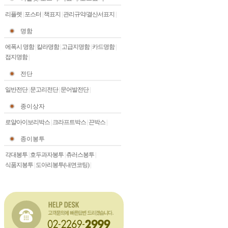
리플렛
|
포스터
|
책표지
|
관리규약/결산서표지
|
명함
에폭시 명함
|
칼라명함
|
고급지명함
|
카드명함
|
접지명함
|
전단
일반전단
|
문고리전단
|
문어발전단
|
종이상자
로얄아이보리박스
|
크라프트박스
|
끈박스
|
종이봉투
각대봉투
|
호두과자봉투
|
츄러스봉투
|
식품지봉투
|
도아리봉투(내면코팅)
|