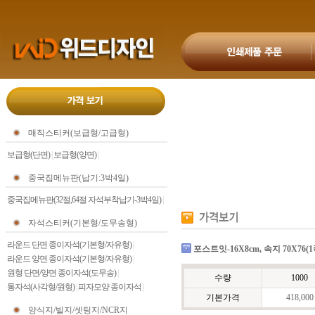
매직스티커(보급형/고급형)
보급형(단면)
|
보급형(양면)
|
중국집메뉴판(납기:3박4일)
중국집메뉴판(32절,64절 자석부착납기-3박4일)
|
자석스티커(기본형/도무송형)
라운드 단면 종이자석(기본형/자유형)
|
포스트잇-16X8cm, 속지 70X76(
라운드 양면 종이자석(기본형/자유형)
|
원형 단면/양면 종이자석(도무송)
|
수량
1000
통자석(사각형/원형)
|
피자모양 종이자석
|
기본가격
418,000
양식지/빌지/셋팅지/NCR지