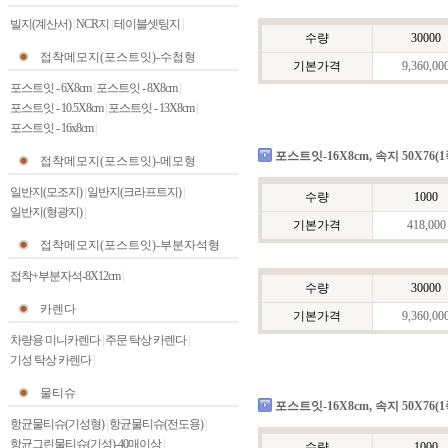
빌지(계산서)
|
NCR지
|
테이블셋팅지
|
수량
30000
접착메모지(포스트잇)-수첩형
기본가격
9,360,00
포스트잇 - 6X8cm
|
포스트잇 - 8X8cm
|
포스트잇 - 10.5X8cm
|
포스트잇 - 13X8cm
|
포스트잇 - 16x8cm
|
포스트잇-16X8cm, 속지 50X76(
접착메모지(포스트잇)-메모형
일반지(모조지)
|
일반지(크라프트지)
|
수량
1000
일반지(형광지)
|
기본가격
418,000
접착메모지(포스트잇)-부분자석형
접착+부분자석-8X12cm
|
수량
30000
카렌다
기본가격
9,360,00
차량용 미니카렌다
|
주문 탁상 카렌다
|
기성 탁상 카렌다
|
물티슈
포스트잇-16X8cm, 속지 50X76(
항균물티슈(기성형)
|
항균물티슈(전도용)
|
항균그린물티슈(기성)-40매이상
|
수량
1000