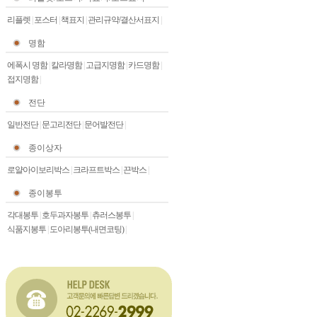
리플렛
|
포스터
|
책표지
|
관리규약/결산서표지
|
명함
에폭시 명함
|
칼라명함
|
고급지명함
|
카드명함
|
접지명함
|
전단
일반전단
|
문고리전단
|
문어발전단
|
종이상자
로얄아이보리박스
|
크라프트박스
|
끈박스
|
종이봉투
각대봉투
|
호두과자봉투
|
츄러스봉투
|
식품지봉투
|
도아리봉투(내면코팅)
|