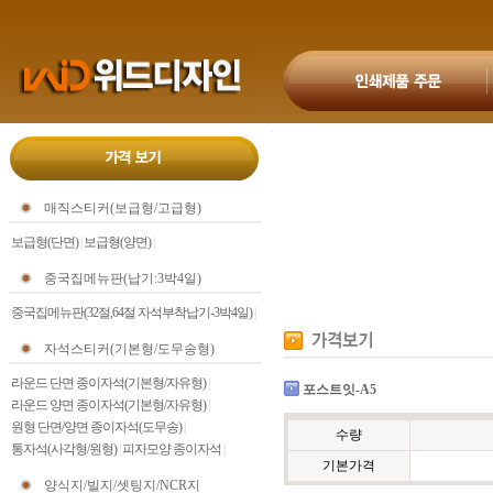
매직스티커(보급형/고급형)
보급형(단면)
|
보급형(양면)
|
중국집메뉴판(납기:3박4일)
중국집메뉴판(32절,64절 자석부착납기-3박4일)
|
자석스티커(기본형/도무송형)
라운드 단면 종이자석(기본형/자유형)
|
포스트잇-A5
라운드 양면 종이자석(기본형/자유형)
|
원형 단면/양면 종이자석(도무송)
|
수량
통자석(사각형/원형)
|
피자모양 종이자석
|
기본가격
양식지/빌지/셋팅지/NCR지