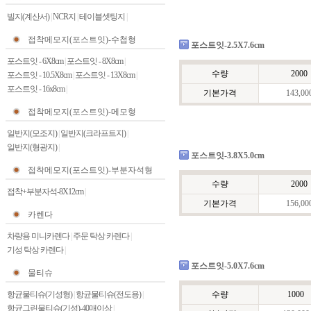
빌지(계산서)
|
NCR지
|
테이블셋팅지
|
접착메모지(포스트잇)-수첩형
포스트잇-2.5X7.6cm
포스트잇 - 6X8cm
|
포스트잇 - 8X8cm
|
수량
2000
포스트잇 - 10.5X8cm
|
포스트잇 - 13X8cm
|
포스트잇 - 16x8cm
|
기본가격
143,00
접착메모지(포스트잇)-메모형
일반지(모조지)
|
일반지(크라프트지)
|
일반지(형광지)
|
포스트잇-3.8X5.0cm
접착메모지(포스트잇)-부분자석형
수량
2000
접착+부분자석-8X12cm
|
기본가격
156,00
카렌다
차량용 미니카렌다
|
주문 탁상 카렌다
|
기성 탁상 카렌다
|
포스트잇-5.0X7.6cm
물티슈
항균물티슈(기성형)
|
항균물티슈(전도용)
|
수량
1000
항균그린물티슈(기성)-40매이상
|