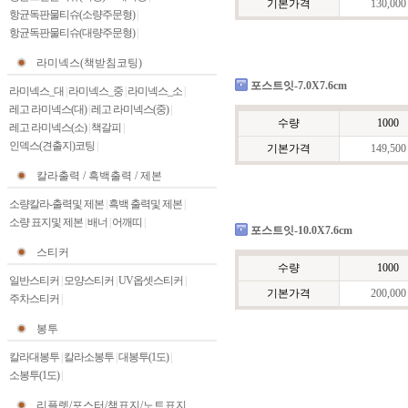
기본가격
130,000
항균독판물티슈(소량주문형)
|
항균독판물티슈(대량주문형)
|
라미넥스(책받침코팅)
포스트잇-7.0X7.6cm
라미넥스_대
|
라미넥스_중
|
라미넥스_소
|
레고 라미넥스(대)
|
레고 라미넥스(중)
|
수량
1000
레고 라미넥스(소)
|
책갈피
|
인덱스(견출지)코팅
|
기본가격
149,500
칼라출력 / 흑백출력 / 제본
소량칼라-출력및 제본
|
흑백 출력및 제본
|
소량 표지및 제본
|
배너
|
어깨띠
|
포스트잇-10.0X7.6cm
스티커
수량
1000
일반스티커
|
모양스티커
|
UV옵셋스티커
|
기본가격
200,000
주차스티커
|
봉투
칼라대봉투
|
칼라소봉투
|
대봉투(1도)
|
소봉투(1도)
|
리플렛/포스터/책표지/노트표지