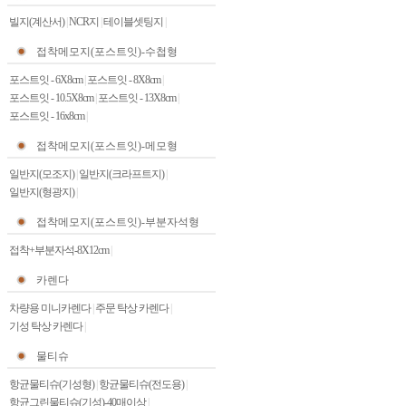
빌지(계산서)
|
NCR지
|
테이블셋팅지
|
접착메모지(포스트잇)-수첩형
포스트잇 - 6X8cm
|
포스트잇 - 8X8cm
|
포스트잇 - 10.5X8cm
|
포스트잇 - 13X8cm
|
포스트잇 - 16x8cm
|
접착메모지(포스트잇)-메모형
일반지(모조지)
|
일반지(크라프트지)
|
일반지(형광지)
|
접착메모지(포스트잇)-부분자석형
접착+부분자석-8X12cm
|
카렌다
차량용 미니카렌다
|
주문 탁상 카렌다
|
기성 탁상 카렌다
|
물티슈
항균물티슈(기성형)
|
항균물티슈(전도용)
|
항균그린물티슈(기성)-40매이상
|