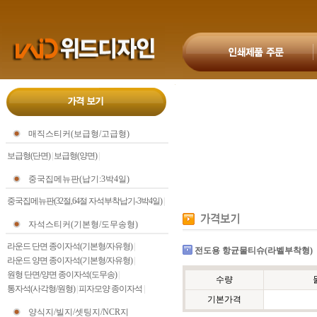
매직스티커(보급형/고급형)
보급형(단면)
|
보급형(양면)
|
중국집메뉴판(납기:3박4일)
중국집메뉴판(32절,64절 자석부착납기-3박4일)
|
자석스티커(기본형/도무송형)
라운드 단면 종이자석(기본형/자유형)
|
전도용 항균물티슈(라벨부착형)
라운드 양면 종이자석(기본형/자유형)
|
원형 단면/양면 종이자석(도무송)
|
수량
통자석(사각형/원형)
|
피자모양 종이자석
|
기본가격
양식지/빌지/셋팅지/NCR지