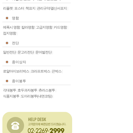
리플렛
|
포스터
|
책표지
|
관리규약/결산서표지
|
명함
에폭시 명함
|
칼라명함
|
고급지명함
|
카드명함
|
접지명함
|
전단
일반전단
|
문고리전단
|
문어발전단
|
종이상자
로얄아이보리박스
|
크라프트박스
|
끈박스
|
종이봉투
각대봉투
|
호두과자봉투
|
츄러스봉투
|
식품지봉투
|
도아리봉투(내면코팅)
|