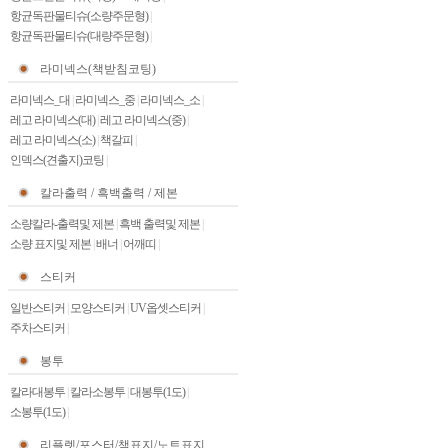
항균독판물티슈(소량주문형)
|
항균독판물티슈(대량주문형)
|
라미넥스(책받침코팅)
라미넥스_대
|
라미넥스_중
|
라미넥스_소
|
레고 라미넥스(대)
|
레고 라미넥스(중)
|
레고 라미넥스(소)
|
책갈피
|
인덱스(견출지)코팅
|
칼라출력 / 흑백출력 / 제본
소량칼라-출력및 제본
|
흑백 출력및 제본
|
소량 표지및 제본
|
배너
|
어깨띠
|
스티커
일반스티커
|
모양스티커
|
UV옵셋스티커
|
주차스티커
|
봉투
칼라대봉투
|
칼라소봉투
|
대봉투(1도)
|
소봉투(1도)
|
리플렛/포스터/책표지/노트표지