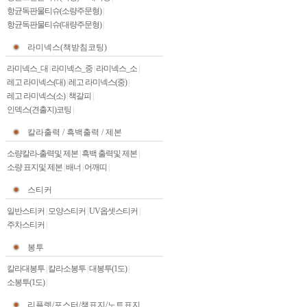
항균독판물티슈(소량주문형)
|
항균독판물티슈(대량주문형)
|
라미넥스(책받침코팅)
라미넥스_대
|
라미넥스_중
|
라미넥스_소
|
레고 라미넥스(대)
|
레고 라미넥스(중)
|
레고 라미넥스(소)
|
책갈피
|
인덱스(견출지)코팅
|
칼라출력 / 흑백출력 / 제본
소량칼라-출력및 제본
|
흑백 출력및 제본
|
소량 표지및 제본
|
배너
|
어깨띠
|
스티커
일반스티커
|
모양스티커
|
UV옵셋스티커
|
주차스티커
|
봉투
칼라대봉투
|
칼라소봉투
|
대봉투(1도)
|
소봉투(1도)
|
리플렛/포스터/책표지/노트표지