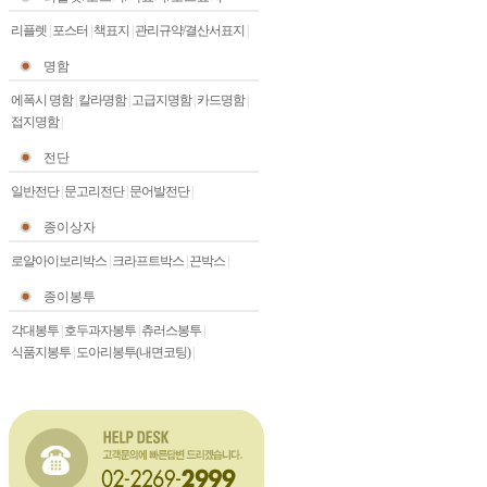
리플렛
|
포스터
|
책표지
|
관리규약/결산서표지
|
명함
에폭시 명함
|
칼라명함
|
고급지명함
|
카드명함
|
접지명함
|
전단
일반전단
|
문고리전단
|
문어발전단
|
종이상자
로얄아이보리박스
|
크라프트박스
|
끈박스
|
종이봉투
각대봉투
|
호두과자봉투
|
츄러스봉투
|
식품지봉투
|
도아리봉투(내면코팅)
|