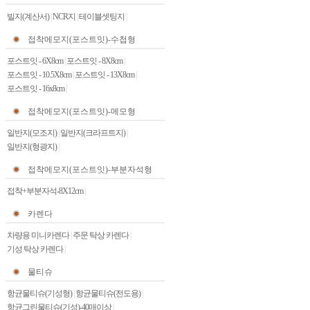
빌지(계산서)
|
NCR지
|
테이블셋팅지
|
접착메모지(포스트잇)-수첩형
포스트잇 - 6X8cm
|
포스트잇 - 8X8cm
|
포스트잇 - 10.5X8cm
|
포스트잇 - 13X8cm
|
포스트잇 - 16x8cm
|
접착메모지(포스트잇)-메모형
일반지(모조지)
|
일반지(크라프트지)
|
일반지(형광지)
|
접착메모지(포스트잇)-부분자석형
접착+부분자석-8X12cm
|
카렌다
차량용 미니카렌다
|
주문 탁상 카렌다
|
기성 탁상 카렌다
|
물티슈
항균물티슈(기성형)
|
항균물티슈(전도용)
|
항균그린물티슈(기성)-40매이상
|