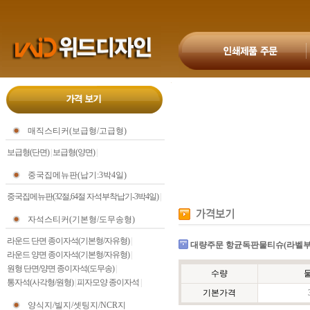
매직스티커(보급형/고급형)
보급형(단면)
|
보급형(양면)
|
중국집메뉴판(납기:3박4일)
중국집메뉴판(32절,64절 자석부착납기-3박4일)
|
자석스티커(기본형/도무송형)
라운드 단면 종이자석(기본형/자유형)
|
대량주문 항균독판물티슈(라벨부
라운드 양면 종이자석(기본형/자유형)
|
원형 단면/양면 종이자석(도무송)
|
수량
물
통자석(사각형/원형)
|
피자모양 종이자석
|
기본가격
3
양식지/빌지/셋팅지/NCR지