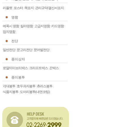
리플렛
|
포스터
|
책표지
|
관리규약/결산서표지
|
명함
에폭시 명함
|
칼라명함
|
고급지명함
|
카드명함
|
접지명함
|
전단
일반전단
|
문고리전단
|
문어발전단
|
종이상자
로얄아이보리박스
|
크라프트박스
|
끈박스
|
종이봉투
각대봉투
|
호두과자봉투
|
츄러스봉투
|
식품지봉투
|
도아리봉투(내면코팅)
|