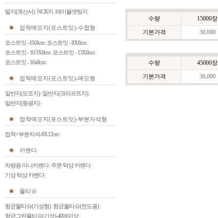
빌지(계산서)
|
NCR지
|
테이블셋팅지
|
수량
15000장
접착메모지(포스트잇)-수첩형
기본가격
30,000
포스트잇 - 6X8cm
|
포스트잇 - 8X8cm
|
포스트잇 - 10.5X8cm
|
포스트잇 - 13X8cm
|
포스트잇 - 16x8cm
|
수량
45000장
기본가격
30,000
접착메모지(포스트잇)-메모형
일반지(모조지)
|
일반지(크라프트지)
|
일반지(형광지)
|
접착메모지(포스트잇)-부분자석형
접착+부분자석-8X12cm
|
카렌다
차량용 미니카렌다
|
주문 탁상 카렌다
|
기성 탁상 카렌다
|
물티슈
항균물티슈(기성형)
|
항균물티슈(전도용)
|
항균그린물티슈(기성)-40매이상
|