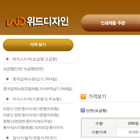
매직스티커(보급형/고급형)
보급형(단면)
|
보급형(양면)
|
중국집메뉴판(납기:3박4일)
중국집메뉴판(32절,64절 자석부착납기-3박4일)
|
자석스티커(기본형/도무송형)
라운드 단면 종이자석(기본형/자유형)
|
단면(보급형)
라운드 양면 종이자석(기본형/자유형)
|
원형 단면/양면 종이자석(도무송)
|
수량
1000장
통자석(사각형/원형)
|
피자모양 종이자석
|
기본가격
30,000
양식지/빌지/셋팅지/NCR지