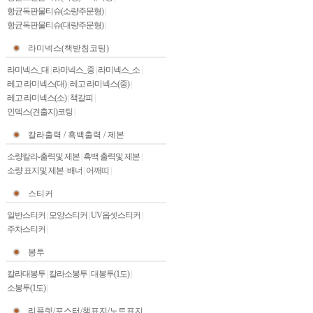
항균독판물티슈(소량주문형)
|
항균독판물티슈(대량주문형)
|
라미넥스(책받침코팅)
라미넥스_대
|
라미넥스_중
|
라미넥스_소
|
레고 라미넥스(대)
|
레고 라미넥스(중)
|
레고 라미넥스(소)
|
책갈피
|
인덱스(견출지)코팅
|
칼라출력 / 흑백출력 / 제본
소량칼라-출력및 제본
|
흑백 출력및 제본
|
소량 표지및 제본
|
배너
|
어깨띠
|
스티커
일반스티커
|
모양스티커
|
UV옵셋스티커
|
주차스티커
|
봉투
칼라대봉투
|
칼라소봉투
|
대봉투(1도)
|
소봉투(1도)
|
리플렛/포스터/책표지/노트표지