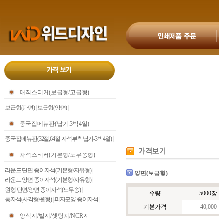
매직스티커(보급형/고급형)
보급형(단면)
|
보급형(양면)
|
중국집메뉴판(납기:3박4일)
중국집메뉴판(32절,64절 자석부착납기-3박4일)
|
자석스티커(기본형/도무송형)
라운드 단면 종이자석(기본형/자유형)
|
양면(보급형)
라운드 양면 종이자석(기본형/자유형)
|
원형 단면/양면 종이자석(도무송)
|
수량
5000장
통자석(사각형/원형)
|
피자모양 종이자석
|
기본가격
40,000
양식지/빌지/셋팅지/NCR지