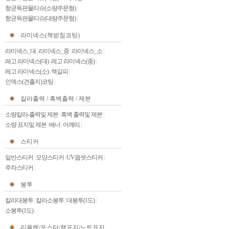
항균독판물티슈(소량주문형)
|
항균독판물티슈(대량주문형)
|
라미넥스(책받침코팅)
라미넥스_대
|
라미넥스_중
|
라미넥스_소
|
레고 라미넥스(대)
|
레고 라미넥스(중)
|
레고 라미넥스(소)
|
책갈피
|
인덱스(견출지)코팅
|
칼라출력 / 흑백출력 / 제본
소량칼라-출력및 제본
|
흑백 출력및 제본
|
소량 표지및 제본
|
배너
|
어깨띠
|
스티커
일반스티커
|
모양스티커
|
UV옵셋스티커
|
주차스티커
|
봉투
칼라대봉투
|
칼라소봉투
|
대봉투(1도)
|
소봉투(1도)
|
리플렛/포스터/책표지/노트표지