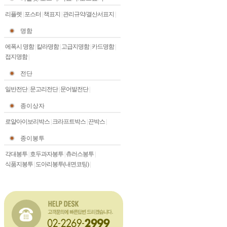
리플렛
|
포스터
|
책표지
|
관리규약/결산서표지
|
명함
에폭시 명함
|
칼라명함
|
고급지명함
|
카드명함
|
접지명함
|
전단
일반전단
|
문고리전단
|
문어발전단
|
종이상자
로얄아이보리박스
|
크라프트박스
|
끈박스
|
종이봉투
각대봉투
|
호두과자봉투
|
츄러스봉투
|
식품지봉투
|
도아리봉투(내면코팅)
|