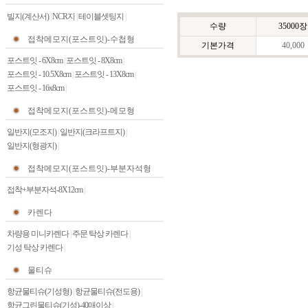
빌지(계산서)
|
NCR지
|
테이블셋팅지
|
수량
35000장
접착메모지(포스트잇)-수첩형
기본가격
40,000
포스트잇 - 6X8cm
|
포스트잇 - 8X8cm
|
포스트잇 - 10.5X8cm
|
포스트잇 - 13X8cm
|
포스트잇 - 16x8cm
|
접착메모지(포스트잇)-메모형
일반지(모조지)
|
일반지(크라프트지)
|
일반지(형광지)
|
접착메모지(포스트잇)-부분자석형
접착+부분자석-8X12cm
|
카렌다
차량용 미니카렌다
|
주문 탁상 카렌다
|
기성 탁상 카렌다
|
물티슈
항균물티슈(기성형)
|
항균물티슈(전도용)
|
항균그린물티슈(기성)-40매이상
|