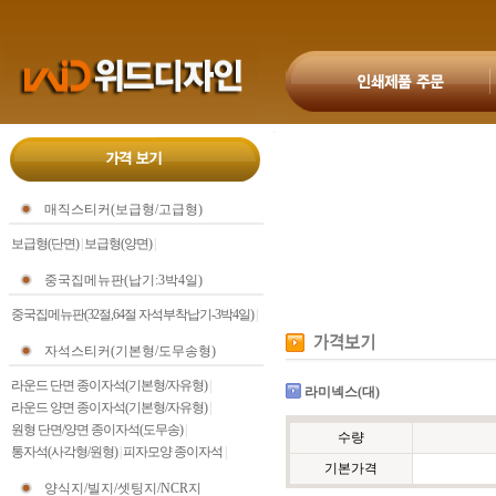
매직스티커(보급형/고급형)
보급형(단면)
|
보급형(양면)
|
중국집메뉴판(납기:3박4일)
중국집메뉴판(32절,64절 자석부착납기-3박4일)
|
자석스티커(기본형/도무송형)
라운드 단면 종이자석(기본형/자유형)
|
라미넥스(대)
라운드 양면 종이자석(기본형/자유형)
|
원형 단면/양면 종이자석(도무송)
|
수량
통자석(사각형/원형)
|
피자모양 종이자석
|
기본가격
양식지/빌지/셋팅지/NCR지