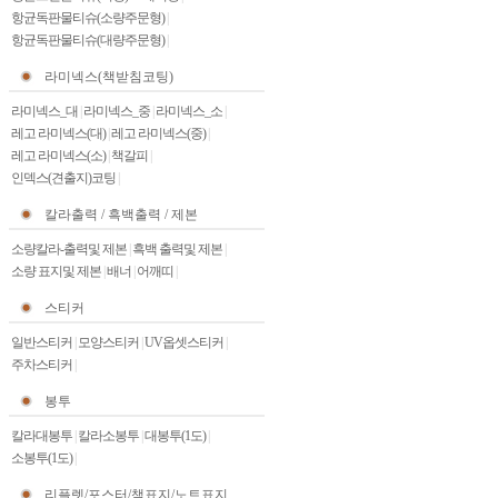
항균독판물티슈(소량주문형)
|
항균독판물티슈(대량주문형)
|
라미넥스(책받침코팅)
라미넥스_대
|
라미넥스_중
|
라미넥스_소
|
레고 라미넥스(대)
|
레고 라미넥스(중)
|
레고 라미넥스(소)
|
책갈피
|
인덱스(견출지)코팅
|
칼라출력 / 흑백출력 / 제본
소량칼라-출력및 제본
|
흑백 출력및 제본
|
소량 표지및 제본
|
배너
|
어깨띠
|
스티커
일반스티커
|
모양스티커
|
UV옵셋스티커
|
주차스티커
|
봉투
칼라대봉투
|
칼라소봉투
|
대봉투(1도)
|
소봉투(1도)
|
리플렛/포스터/책표지/노트표지