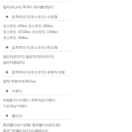
빌지(계산서)
|
NCR지
|
테이블셋팅지
|
접착메모지(포스트잇)-수첩형
포스트잇 - 6X8cm
|
포스트잇 - 8X8cm
|
포스트잇 - 10.5X8cm
|
포스트잇 - 13X8cm
|
포스트잇 - 16x8cm
|
접착메모지(포스트잇)-메모형
일반지(모조지)
|
일반지(크라프트지)
|
일반지(형광지)
|
접착메모지(포스트잇)-부분자석형
접착+부분자석-8X12cm
|
카렌다
차량용 미니카렌다
|
주문 탁상 카렌다
|
기성 탁상 카렌다
|
물티슈
항균물티슈(기성형)
|
항균물티슈(전도용)
|
항균그린물티슈(기성)-40매이상
|