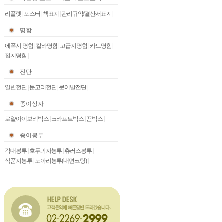
리플렛
|
포스터
|
책표지
|
관리규약/결산서표지
|
명함
에폭시 명함
|
칼라명함
|
고급지명함
|
카드명함
|
접지명함
|
전단
일반전단
|
문고리전단
|
문어발전단
|
종이상자
로얄아이보리박스
|
크라프트박스
|
끈박스
|
종이봉투
각대봉투
|
호두과자봉투
|
츄러스봉투
|
식품지봉투
|
도아리봉투(내면코팅)
|