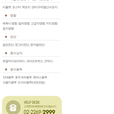
리플렛
|
포스터
|
책표지
|
관리규약/결산서표지
|
명함
에폭시 명함
|
칼라명함
|
고급지명함
|
카드명함
|
접지명함
|
전단
일반전단
|
문고리전단
|
문어발전단
|
종이상자
로얄아이보리박스
|
크라프트박스
|
끈박스
|
종이봉투
각대봉투
|
호두과자봉투
|
츄러스봉투
|
식품지봉투
|
도아리봉투(내면코팅)
|