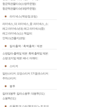
항균독판물티슈(소량주문형)
|
항균독판물티슈(대량주문형)
|
라미넥스(책받침코팅)
라미넥스_대
|
라미넥스_중
|
라미넥스_소
|
레고 라미넥스(대)
|
레고 라미넥스(중)
|
레고 라미넥스(소)
|
책갈피
|
인덱스(견출지)코팅
|
칼라출력 / 흑백출력 / 제본
소량칼라-출력및 제본
|
흑백 출력및 제본
|
소량 표지및 제본
|
배너
|
어깨띠
|
스티커
일반스티커
|
모양스티커
|
UV옵셋스티커
|
주차스티커
|
봉투
칼라대봉투
|
칼라소봉투
|
대봉투(1도)
|
소봉투(1도)
|
리플렛/포스터/책표지/노트표지