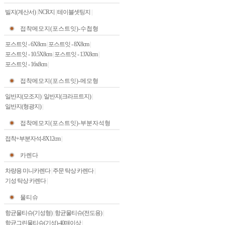
빌지(계산서)
|
NCR지
|
테이블셋팅지
|
접착메모지(포스트잇)-수첩형
포스트잇 - 6X8cm
|
포스트잇 - 8X8cm
|
포스트잇 - 10.5X8cm
|
포스트잇 - 13X8cm
|
포스트잇 - 16x8cm
|
접착메모지(포스트잇)-메모형
일반지(모조지)
|
일반지(크라프트지)
|
일반지(형광지)
|
접착메모지(포스트잇)-부분자석형
접착+부분자석-8X12cm
|
카렌다
차량용 미니카렌다
|
주문 탁상 카렌다
|
기성 탁상 카렌다
|
물티슈
항균물티슈(기성형)
|
항균물티슈(전도용)
|
항균그린물티슈(기성)-40매이상
|