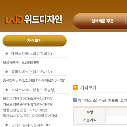
매직스티커(보급형/고급형)
보급형(단면)
|
보급형(양면)
|
중국집메뉴판(납기:3박4일)
중국집메뉴판(32절,64절 자석부착납기-3박4일)
|
자석스티커(기본형/도무송형)
라운드 단면 종이자석(기본형/자유형)
|
라미넥스(소)+타공+카드링+고
라운드 양면 종이자석(기본형/자유형)
|
원형 단면/양면 종이자석(도무송)
|
수량
통자석(사각형/원형)
|
피자모양 종이자석
|
기본가격
양식지/빌지/셋팅지/NCR지