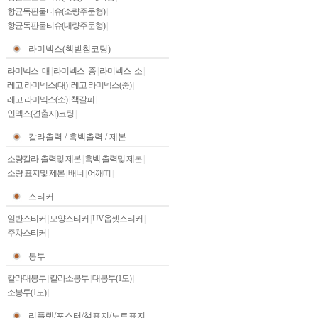
항균독판물티슈(소량주문형)
|
항균독판물티슈(대량주문형)
|
라미넥스(책받침코팅)
라미넥스_대
|
라미넥스_중
|
라미넥스_소
|
레고 라미넥스(대)
|
레고 라미넥스(중)
|
레고 라미넥스(소)
|
책갈피
|
인덱스(견출지)코팅
|
칼라출력 / 흑백출력 / 제본
소량칼라-출력및 제본
|
흑백 출력및 제본
|
소량 표지및 제본
|
배너
|
어깨띠
|
스티커
일반스티커
|
모양스티커
|
UV옵셋스티커
|
주차스티커
|
봉투
칼라대봉투
|
칼라소봉투
|
대봉투(1도)
|
소봉투(1도)
|
리플렛/포스터/책표지/노트표지