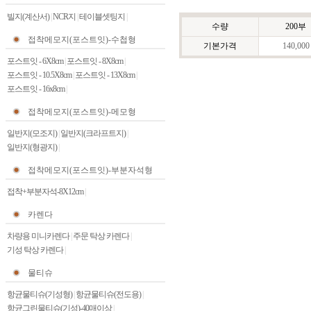
빌지(계산서)
|
NCR지
|
테이블셋팅지
|
수량
200부
접착메모지(포스트잇)-수첩형
기본가격
140,000
포스트잇 - 6X8cm
|
포스트잇 - 8X8cm
|
포스트잇 - 10.5X8cm
|
포스트잇 - 13X8cm
|
포스트잇 - 16x8cm
|
접착메모지(포스트잇)-메모형
일반지(모조지)
|
일반지(크라프트지)
|
일반지(형광지)
|
접착메모지(포스트잇)-부분자석형
접착+부분자석-8X12cm
|
카렌다
차량용 미니카렌다
|
주문 탁상 카렌다
|
기성 탁상 카렌다
|
물티슈
항균물티슈(기성형)
|
항균물티슈(전도용)
|
항균그린물티슈(기성)-40매이상
|