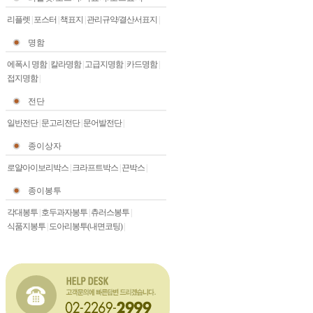
리플렛
|
포스터
|
책표지
|
관리규약/결산서표지
|
명함
에폭시 명함
|
칼라명함
|
고급지명함
|
카드명함
|
접지명함
|
전단
일반전단
|
문고리전단
|
문어발전단
|
종이상자
로얄아이보리박스
|
크라프트박스
|
끈박스
|
종이봉투
각대봉투
|
호두과자봉투
|
츄러스봉투
|
식품지봉투
|
도아리봉투(내면코팅)
|