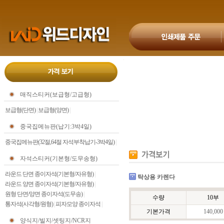
매직스티커(보급형/고급형)
보급형(단면)
|
보급형(양면)
|
중국집메뉴판(납기:3박4일)
중국집메뉴판(32절,64절 자석부착납기-3박4일)
|
자석스티커(기본형/도무송형)
라운드 단면 종이자석(기본형/자유형)
|
탁상용 카렌다
라운드 양면 종이자석(기본형/자유형)
|
원형 단면/양면 종이자석(도무송)
|
수량
10부
통자석(사각형/원형)
|
피자모양 종이자석
|
기본가격
140,000
양식지/빌지/셋팅지/NCR지