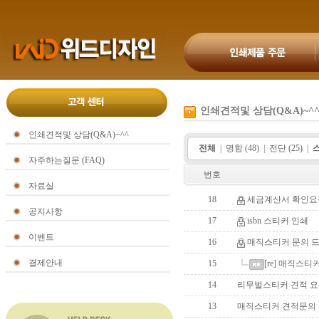
인쇄견적및 상담(Q&A)~^
인쇄견적및 상담(Q&A)~^^
전체
|
명함 (48)
|
전단 (25)
|
스
자주하는질문 (FAQ)
번호
자료실
18
세금계산서 확인요
공지사항
17
isbn 스티커 인쇄
이벤트
16
매직스티커 문의 
결제안내
15
[re] 매직스
14
리무벌스티커 견적 요
13
매직스티커 견적문의 