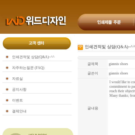
인쇄견적및 상담(Q&A)~^
인쇄견적및 상담(Q&A)~^^
글제목
giannis shoes
자주하는질문 (FAQ)
글쓴이
giannis shoes
자료실
I would like to co
commitment to pas
공지사항
reach their object
Many thanks; fro
이벤트
글내용
결제안내