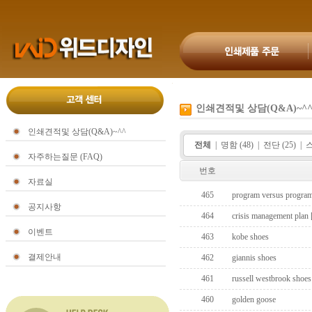
인쇄견적및 상담(Q&A)~^
인쇄견적및 상담(Q&A)~^^
전체
|
명함 (48)
|
전단 (25)
|
스
자주하는질문 (FAQ)
번호
자료실
465
program versus progra
공지사항
464
crisis management plan
이벤트
463
kobe shoes
결제안내
462
giannis shoes
461
russell westbrook shoes
460
golden goose