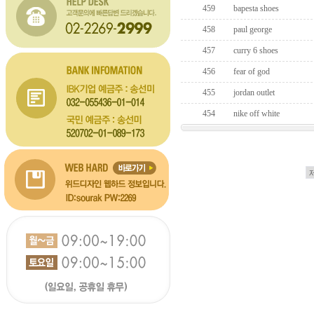
459
bapesta shoes
458
paul george
457
curry 6 shoes
456
fear of god
455
jordan outlet
454
nike off white