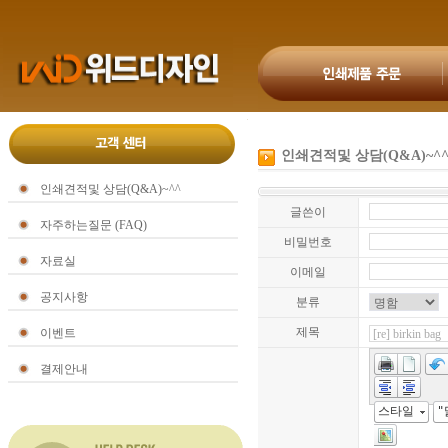
인쇄견적및 상담(Q&A)~^
인쇄견적및 상담(Q&A)~^^
글쓴이
자주하는질문 (FAQ)
비밀번호
자료실
이메일
공지사항
분류
제목
이벤트
결제안내
스타일