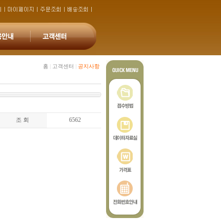
홈
|
고객센터
|
공지사항
조 회
6562