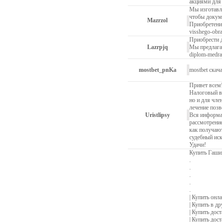
акциями для
Мы изготавл
чтобы докум
Mazrzol
Приобретение
visshego-obra
Приобрести 
Lazrpjq
Мы предлагае
diplom-medrab
mostbet_pnKa
mostbet скача
Привет всем
Налоговый вы
но и для чле
лечение позв
Uristlipsy
Вся информаци
рассмотрение
как получают
судебный ис
Удачи!
Купить Гаши
.
.
.
.
.
| Купить онл
| Купить в д
| Купить дос
| Купить дос