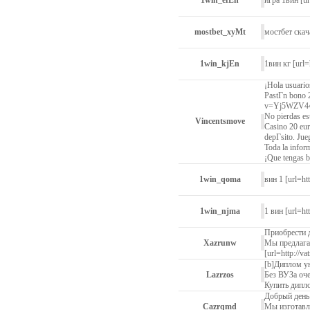
1win_efEn
игра 1вин [ur
mostbet_xyMt
мостбет скача
1win_kjEn
1вин кг [url=
¡Hola usuario
PastГn bono 2
v=Yj5WZV44VZg
No pierdas est
Vincentsmove
Casino 20 euro
depГsito. Jue
Toda la inf
¡Que tengas b
1win_qoma
вин 1 [url=h
1win_njma
1 вин [url=h
Приобрести 
Xazrunw
Мы предлага
[url=http://v
[b]Диплом ун
Lazrzos
Без ВУЗа оче
Купить дипло
Добрый день
Cazrqmd
Мы изготавл