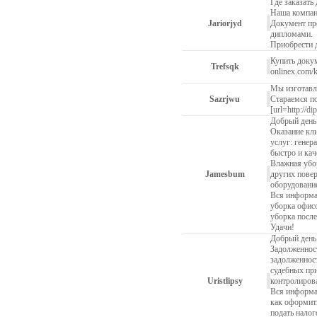
Где заказать
Наша компан
Jariorjyd
Документ про
дипломами.
Приобрести ди
Купить докум
Trefsqk
onlinex.com/k
Мы изготавл
Sazrjwu
Стараемся п
[url=http://d
Добрый день
Оказание кл
услуг: генер
быстро и кач
Влажная убор
Jamesbum
других повер
оборудование
Вся информаци
уборка офисо
уборка после
Удачи!
Добрый день
Задолженност
задолженност
судебных при
Uristlipsy
контролирова
Вся информаци
как оформить
подать налог