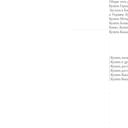
Общие теги 
Купить Герои
Экстази в К
в Украине, 
Купить Мета
Купить Бошк
Киеве, Купит
Купить Кока
.
.
.
.
.
| Купить онл
| Купить в д
| Купить дос
| Купить дос
| Купить Кок
| Купить Кок
.
.
.
.
.
.
.
.
.
.
.