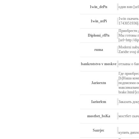
1win_dePn
один вин [ur
1win скачать
1win_ntPi
1743051936[/u
Приобрести 
Diplomi_rfPn
Мы готовы п
[url=http://d
Moderni nab
ruma
Zaridte svuj
bankrotstvo v moskve
отзывы о бан
Где приобрес
[b]Наша ком
Jariorxtn
подписями о
максимально 
brake.html/]c
Iariorlcm
Заказать доку
mostbet_bsKa
мостбет скача
Sazrjec
купить дипл