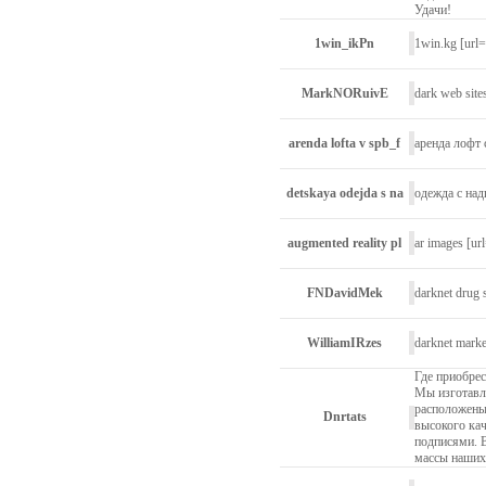
Удачи!
1win_ikPn
1win.kg [url=
MarkNORuivE
dark web site
arenda lofta v spb_f
аренда лофт с
detskaya odejda s na
одежда с надп
augmented reality pl
ar images [url
FNDavidMek
darknet drug 
WilliamIRzes
darknet mark
Где приобре
Мы изготавл
расположены
Dnrtats
высокого ка
подписями. 
массы наших г