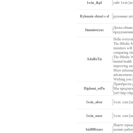
1win_ikpl
сайт 1win [ur
Rylonnie shtori s el
рулонные што
Доска объяв
Jimmieerync
предложения
Hello everyon
The iMedix Med
monitors will 
comparing che
The iMedix Wel
AdolfoTiz
mental health 
improving moo
More informa
advancement-o
Wishing you 
Приобрести 
Diplomi_otPn
Мы предлага
[url=http://di
1win_abor
1win. com [ur
1win_ouor
1win. com [ur
Ищете зерка
biz888stars
казино работ