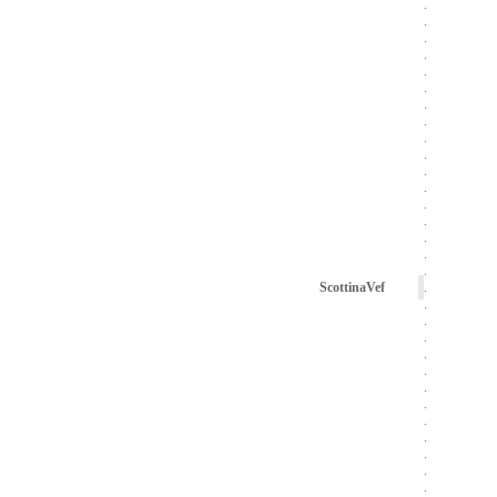
.
.
.
.
.
.
.
.
.
.
.
.
.
.
.
.
.
ScottinaVef
.
.
.
.
.
.
.
.
.
.
.
.
.