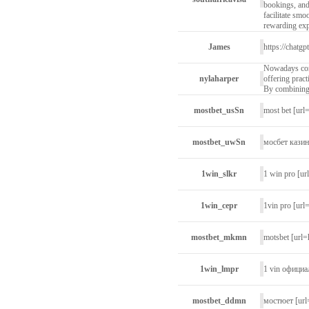
bookings, and 
facilitate smo
rewarding exp
James
https://chatgp
Nowadays
co
nylaharper
offering pract
By combining 
mostbet_usSn
most bet [url
mostbet_uwSn
мосбет казин
1win_slkr
1 win pro [url
1win_cepr
1vin pro [url=
mostbet_mkmn
motsbet [url=
1win_lmpr
1 vin официал
mostbet_ddmn
мостюет [url