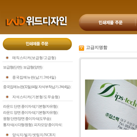
고급지명함
매직스티커(보급형/고급형)
보급형(단면)
|
보급형(양면)
|
중국집메뉴판(납기:3박4일)
중국집메뉴판(32절,64절 자석부착납기-3박4일)
|
자석스티커(기본형/도무송형)
라운드 단면 종이자석(기본형/자유형)
|
라운드 양면 종이자석(기본형/자유형)
|
원형 단면/양면 종이자석(도무송)
|
통자석(사각형/원형)
|
피자모양 종이자석
|
양식지/빌지/셋팅지/NCR지