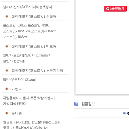
빌지(계산서)
|
NCR지
|
테이블셋팅지
|
접착메모지(포스트잇)-수첩형
포스트잇 - 6X8cm
|
포스트잇 - 8X8cm
|
포스트잇 - 10.5X8cm
|
포스트잇 - 13X8cm
|
포스트잇 - 16x8cm
|
접착메모지(포스트잇)-메모형
일반지(모조지)
|
일반지(크라프트지)
|
일반지(형광지)
|
접착메모지(포스트잇)-부분자석형
접착+부분자석-8X12cm
|
카렌다
차량용 미니카렌다
|
주문 탁상 카렌다
|
기성 탁상 카렌다
|
물티슈
항균물티슈(기성형)
|
항균물티슈(전도용)
|
항균그린물티슈(기성)-40매이상
|