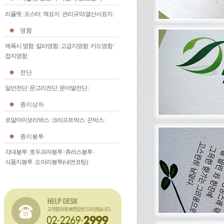
리플렛
|
포스터
|
책표지
|
관리규약/결산서표지
|
명함
에폭시 명함
|
칼라명함
|
고급지명함
|
카드명함
|
접지명함
|
전단
일반전단
|
문고리전단
|
문어발전단
|
종이상자
로얄아이보리박스
|
크라프트박스
|
끈박스
|
종이봉투
각대봉투
|
호두과자봉투
|
츄러스봉투
|
식품지봉투
|
도아리봉투(내면코팅)
|