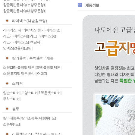
항균독판물티슈(소량주문형)
|
항균독판물티슈(대량주문형)
|
라미넥스(책받침코팅)
라미넥스_대
|
라미넥스_중
|
라미넥스_소
|
레고 라미넥스(대)
|
레고 라미넥스(중)
|
레고 라미넥스(소)
|
책갈피
|
인덱스(견출지)코팅
|
칼라출력 / 흑백출력 / 제본
소량칼라-출력및 제본
|
흑백 출력및 제본
|
소량 표지및 제본
|
배너
|
어깨띠
|
스티커
일반스티커
|
모양스티커
|
UV옵셋스티커
|
주차스티커
|
봉투
칼라대봉투
|
칼라소봉투
|
대봉투(1도)
|
소봉투(1도)
|
리플렛/포스터/책표지/노트표지