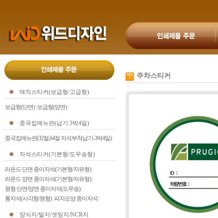
주차스티커
매직스티커(보급형/고급형)
보급형(단면)
|
보급형(양면)
|
중국집메뉴판(납기:3박4일)
중국집메뉴판(32절,64절 자석부착납기-3박4일)
|
자석스티커(기본형/도무송형)
라운드 단면 종이자석(기본형/자유형)
|
라운드 양면 종이자석(기본형/자유형)
|
원형 단면/양면 종이자석(도무송)
|
통자석(사각형/원형)
|
피자모양 종이자석
|
양식지/빌지/셋팅지/NCR지