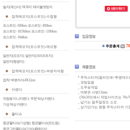
빌지(계산서)
|
NCR지
|
테이블셋팅지
|
접착메모지(포스트잇)-수첩형
포스트잇 - 6X8cm
|
포스트잇 - 8X8cm
|
포스트잇 - 10.5X8cm
|
포스트잇 - 13X8cm
|
포스트잇 - 16x8cm
|
7
주문총계
접착메모지(포스트잇)-메모형
일반지(모조지)
|
일반지(크라프트지)
|
일반지(형광지)
|
접착메모지(포스트잇)-부분자석형
* 주차스티커(컬러인쇄+투명데드롱
접착+부분자석-8X12cm
|
_ 코팅없음
_ 도무송작업
카렌다
_ 여분은 사방13mm
(50x50인쇄시 작업사이즈는 76x7
차량용 미니카렌다
|
주문 탁상 카렌다
|
_ 납기는 일주일정도 소요
기성 탁상 카렌다
|
_ 상기단가는 원형 주차스티커 기
물티슈
항균물티슈(기성형)
|
항균물티슈(전도용)
|
항균그린물티슈(기성)-40매이상
|