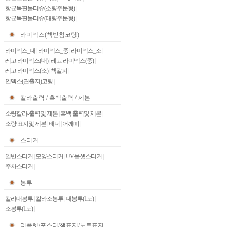
항균독판물티슈(소량주문형)
|
항균독판물티슈(대량주문형)
|
라미넥스(책받침코팅)
라미넥스_대
|
라미넥스_중
|
라미넥스_소
|
레고 라미넥스(대)
|
레고 라미넥스(중)
|
레고 라미넥스(소)
|
책갈피
|
인덱스(견출지)코팅
|
칼라출력 / 흑백출력 / 제본
소량칼라-출력및 제본
|
흑백 출력및 제본
|
소량 표지및 제본
|
배너
|
어깨띠
|
스티커
일반스티커
|
모양스티커
|
UV옵셋스티커
|
주차스티커
|
봉투
칼라대봉투
|
칼라소봉투
|
대봉투(1도)
|
소봉투(1도)
|
리플렛/포스터/책표지/노트표지