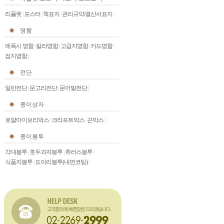
리플렛
|
포스터
|
책표지
|
관리규약/결산서표지
|
명함
에폭시 명함
|
칼라명함
|
고급지명함
|
카드명함
|
접지명함
|
전단
일반전단
|
문고리전단
|
문어발전단
|
종이상자
로얄아이보리박스
|
크라프트박스
|
끈박스
|
종이봉투
각대봉투
|
호두과자봉투
|
츄러스봉투
|
식품지봉투
|
도아리봉투(내면코팅)
|