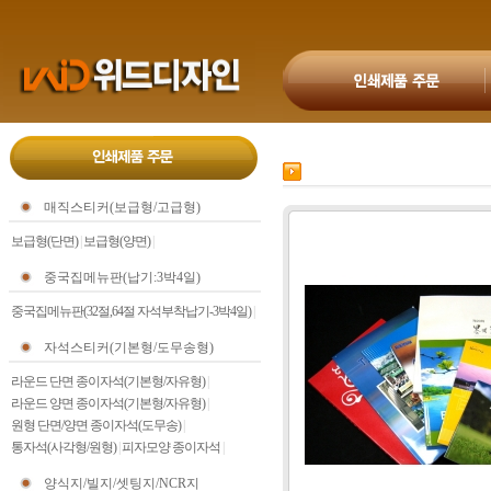
매직스티커(보급형/고급형)
보급형(단면)
|
보급형(양면)
|
중국집메뉴판(납기:3박4일)
중국집메뉴판(32절,64절 자석부착납기-3박4일)
|
자석스티커(기본형/도무송형)
라운드 단면 종이자석(기본형/자유형)
|
라운드 양면 종이자석(기본형/자유형)
|
원형 단면/양면 종이자석(도무송)
|
통자석(사각형/원형)
|
피자모양 종이자석
|
양식지/빌지/셋팅지/NCR지