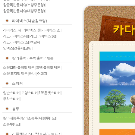
항균독판물티슈(소량주문형)
|
항균독판물티슈(대량주문형)
|
라미넥스(책받침코팅)
라미넥스_대
|
라미넥스_중
|
라미넥스_소
|
레고 라미넥스(대)
|
레고 라미넥스(중)
|
레고 라미넥스(소)
|
책갈피
|
인덱스(견출지)코팅
|
칼라출력 / 흑백출력 / 제본
소량칼라-출력및 제본
|
흑백 출력및 제본
|
소량 표지및 제본
|
배너
|
어깨띠
|
스티커
일반스티커
|
모양스티커
|
UV옵셋스티커
|
주차스티커
|
봉투
칼라대봉투
|
칼라소봉투
|
대봉투(1도)
|
소봉투(1도)
|
리플렛/포스터/책표지/노트표지