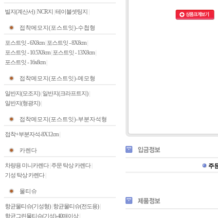
빌지(계산서)
|
NCR지
|
테이블셋팅지
|
접착메모지(포스트잇)-수첩형
포스트잇 - 6X8cm
|
포스트잇 - 8X8cm
|
포스트잇 - 10.5X8cm
|
포스트잇 - 13X8cm
|
포스트잇 - 16x8cm
|
접착메모지(포스트잇)-메모형
일반지(모조지)
|
일반지(크라프트지)
|
일반지(형광지)
|
접착메모지(포스트잇)-부분자석형
접착+부분자석-8X12cm
|
카렌다
차량용 미니카렌다
|
주문 탁상 카렌다
|
주
기성 탁상 카렌다
|
물티슈
항균물티슈(기성형)
|
항균물티슈(전도용)
|
항균그린물티슈(기성)-40매이상
|