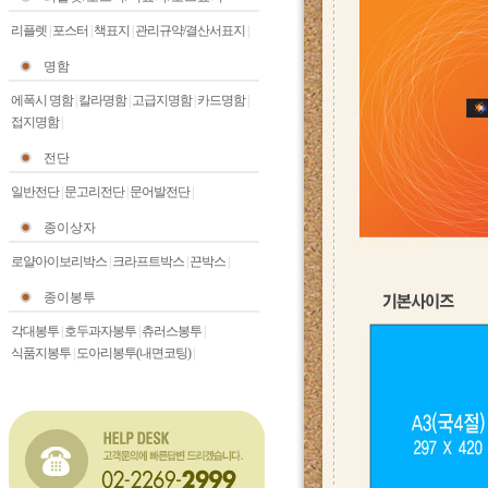
리플렛
|
포스터
|
책표지
|
관리규약/결산서표지
|
명함
에폭시 명함
|
칼라명함
|
고급지명함
|
카드명함
|
접지명함
|
전단
일반전단
|
문고리전단
|
문어발전단
|
종이상자
로얄아이보리박스
|
크라프트박스
|
끈박스
|
종이봉투
각대봉투
|
호두과자봉투
|
츄러스봉투
|
식품지봉투
|
도아리봉투(내면코팅)
|