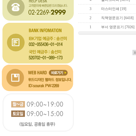
3
마스터인쇄
[19]
2
직책영문표기
[6418]
1
부서 영문표기
[7026]