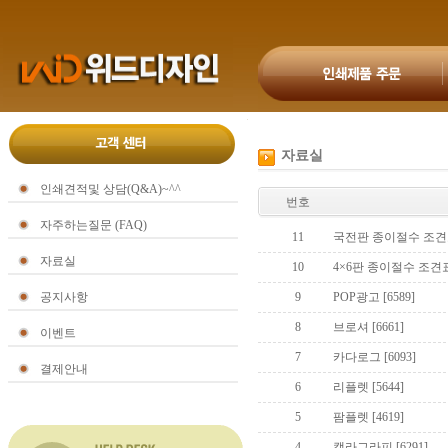
자료실
인쇄견적및 상담(Q&A)~^^
번호
자주하는질문 (FAQ)
11
국전판 종이절수 조
자료실
10
4×6판 종이절수 조견
공지사항
9
POP광고
[6589]
8
브로셔
[6661]
이벤트
7
카다로그
[6093]
결제안내
6
리플렛
[5644]
5
팜플렛
[4619]
4
캘라그라피
[6291]